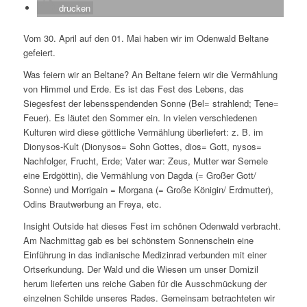
drucken
Vom 30. April auf den 01. Mai haben wir im Odenwald Beltane
gefeiert.
Was feiern wir an Beltane? An Beltane feiern wir die Vermählung
von Himmel und Erde. Es ist das Fest des Lebens, das
Siegesfest der lebensspendenden Sonne (Bel= strahlend; Tene=
Feuer). Es läutet den Sommer ein. In vielen verschiedenen
Kulturen wird diese göttliche Vermählung überliefert: z. B. im
Dionysos-Kult (Dionysos= Sohn Gottes, dios= Gott, nysos=
Nachfolger, Frucht, Erde; Vater war: Zeus, Mutter war Semele
eine Erdgöttin), die Vermählung von Dagda (= Großer Gott/
Sonne) und Morrigain = Morgana (= Große Königin/ Erdmutter),
Odins Brautwerbung an Freya, etc.
Insight Outside hat dieses Fest im schönen Odenwald verbracht.
Am Nachmittag gab es bei schönstem Sonnenschein eine
Einführung in das indianische Medizinrad verbunden mit einer
Ortserkundung. Der Wald und die Wiesen um unser Domizil
herum lieferten uns reiche Gaben für die Ausschmückung der
einzelnen Schilde unseres Rades. Gemeinsam betrachteten wir