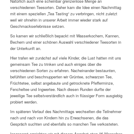
Natürlich auch eine scheinbar grenzenlose Menge an
verschiedenen Teesorten. Daher kam die Idee einen Nachmittag
mit einem speziellen „Tea Tasting“ zu verbringen, nicht zuletzt
weil wir ohnehin in unserer Arbeit immer wieder stark auf
Geschmackserlebnisse setzen.
So kamen wir schließlich bepackt mit Wasserkochern, Kannen,
Bechern und einer schönen Auswahl verschiedener Teesorten in
der Unterkunft an.
Hier trafen wir zunächst auf viele Kinder, die Lust hatten mit uns
gemeinsam Tee zu trinken und auch einiges über die
verschiedenen Sorten zu erfahren. Nacheinander bestaunten,
befühlten und beschnupperten wir Grüntee, schwarzen Tee,
Früchtetee, selbst angebaute und getrocknete Pfefferminze,
Fencheltee und Ingwertee. Nach diesen Runden durfte der
jeweilige Tee selbstverständlich auch in flüssiger Form ausgiebig
probiert werden.
Im späteren Verlauf des Nachmittags wechselten die Teilnehmer
nach und nach von Kindern hin zu Erwachsenen, die das
Gespräch suchten und ebenfalls so manchen Tee verkosteten.
Insgesamt erreichten wir mit diesem Angebot etwa 25 Menschen,