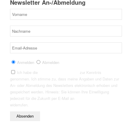
Newsletter An-/Abmeldung
Anmelden
Abmelden
Ich habe die
Datenschutzerklärung
zur Kenntnis
genommen. Ich stimme zu, dass meine Angaben und Daten zur
An- oder Abmeldung des Newsletters elektronisch erhoben und
gespeichert werden. Hinweis: Sie können Ihre Einwilligung
jederzeit für die Zukunft per E-Mail an
info@insight-outside.de
widerrufen.