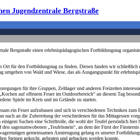
hen Jugendzentrale Bergstraße
trale Bergstraße einen erlebnispädagogischen Fortbildungstag organisi
en Ort für den Fortbildungstag zu finden. Diesen fanden wir schließl
etting umgeben von Wald und Wiese, das als Ausgangspunkt für erlebnis
egungen für ihre Gruppen, Zeltlager und anderen Freizeiten interessier
chen auf offenem Feuer im Outdoorbereich“ an diesem Tag besonder
dene Spiele im Kreis und im Gelände zu starten.
sam ein Feuer aufzubauen und sich in verschiedenen Techniken zum Ent
Plan nach an die Zubereitung der verschiedenen für das Mittagessen v
einigem Suchen eine Schriftrolle, die wohl der Teufel persönlich hier 
den sagenumwobenen „Teufelsstein“, an dem der Fürst der Finsternis e
 wagemutigen gemeinsamen Anstrengung gelang es unserer Fortbildungs
eißen Steinen gekocht, gebraten und gebacken werden konnte.