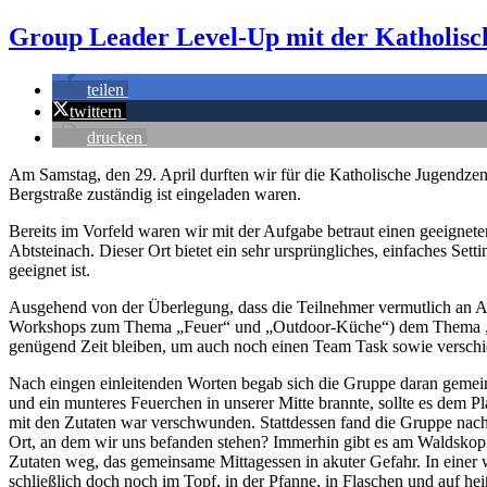
Group Leader Level-Up mit der Katholisc
teilen
twittern
drucken
Am Samstag, den 29. April durften wir für die Katholische Jugendzen
Bergstraße zuständig ist eingeladen waren.
Bereits im Vorfeld waren wir mit der Aufgabe betraut einen geeignet
Abtsteinach. Dieser Ort bietet ein sehr ursprüngliches, einfaches S
geeignet ist.
Ausgehend von der Überlegung, dass die Teilnehmer vermutlich an Anr
Workshops zum Thema „Feuer“ und „Outdoor-Küche“) dem Thema „Ko
genügend Zeit bleiben, um auch noch einen Team Task sowie verschie
Nach eingen einleitenden Worten begab sich die Gruppe daran gemein
und ein munteres Feuerchen in unserer Mitte brannte, sollte es dem 
mit den Zutaten war verschwunden. Stattdessen fand die Gruppe nach 
Ort, an dem wir uns befanden stehen? Immerhin gibt es am Waldskopf 
Zutaten weg, das gemeinsame Mittagessen in akuter Gefahr. In einer
schließlich doch noch im Topf, in der Pfanne, in Flaschen und auf h