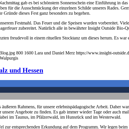
Nachmittag gab es bei schönstem Sonnenschein eine Einführung in das
ben für die Ausschmückung der einzelnen Schilde unseres Rades. Geme
ute Gründe dieses Fest ganz besonders zu begehen.
serem Festmahl. Das Feuer und die Speisen wurden vorbereitet. Viele 
rfeuer zubereitet. Natürlich alle in bewährter Insight Outside Bio-Qu
nzten freudevoll in einem rituellen Stocktanz um dieses herum. Es war 
Blog.jpg
800
1600
Lara und Daniel Merz
https://www.insight-outside
 Walpurgis
alz und Hessen
des äußeren Rahmens, für unsere erlebnispädagogische Arbeit. Daher wa
r unsere Angebote zu finden. Es gab immer wieder Tage oder auch mal
n dabei im Taunus, im Pfälzerwald, im Hunsrück und im Westerwald.
ifel zur entsprechenden Erkundung auf dem Programm. Wir legen beim