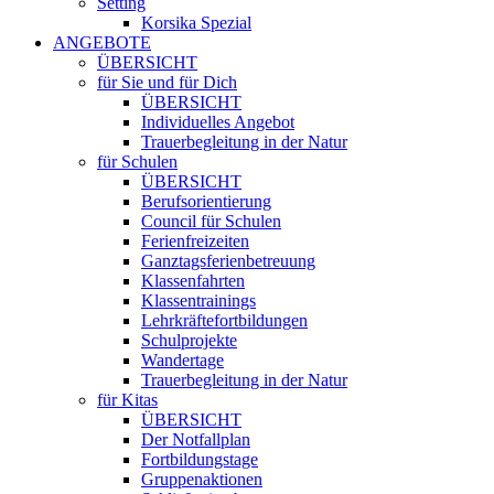
Setting
Korsika Spezial
ANGEBOTE
ÜBERSICHT
für Sie und für Dich
ÜBERSICHT
Individuelles Angebot
Trauerbegleitung in der Natur
für Schulen
ÜBERSICHT
Berufsorientierung
Council für Schulen
Ferienfreizeiten
Ganztagsferienbetreuung
Klassenfahrten
Klassentrainings
Lehrkräftefortbildungen
Schulprojekte
Wandertage
Trauerbegleitung in der Natur
für Kitas
ÜBERSICHT
Der Notfallplan
Fortbildungstage
Gruppenaktionen