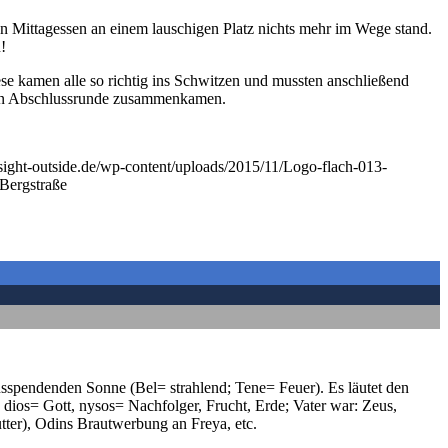
 Mittagessen an einem lauschigen Platz nichts mehr im Wege stand.
!
 kamen alle so richtig ins Schwitzen und mussten anschließend
tzten Abschlussrunde zusammenkamen.
sight-outside.de/wp-content/uploads/2015/11/Logo-flach-013-
Bergstraße
nsspendenden Sonne (Bel= strahlend; Tene= Feuer). Es läutet den
 dios= Gott, nysos= Nachfolger, Frucht, Erde; Vater war: Zeus,
ter), Odins Brautwerbung an Freya, etc.