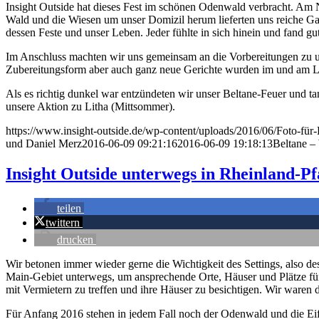
Insight Outside hat dieses Fest im schönen Odenwald verbracht. Am 
Wald und die Wiesen um unser Domizil herum lieferten uns reiche Ga
dessen Feste und unser Leben. Jeder fühlte in sich hinein und fand g
Im Anschluss machten wir uns gemeinsam an die Vorbereitungen zu un
Zubereitungsform aber auch ganz neue Gerichte wurden im und am Lage
Als es richtig dunkel war entzündeten wir unser Beltane-Feuer und ta
unsere Aktion zu Litha (Mittsommer).
https://www.insight-outside.de/wp-content/uploads/2016/06/Foto-für-
und Daniel Merz
2016-06-09 09:21:16
2016-06-09 19:18:13
Beltane –
Insight Outside unterwegs in Rheinland-Pf
teilen
twittern
drucken
Wir betonen immer wieder gerne die Wichtigkeit des Settings, also 
Main-Gebiet unterwegs, um ansprechende Orte, Häuser und Plätze fü
mit Vermietern zu treffen und ihre Häuser zu besichtigen. Wir ware
Für Anfang 2016 stehen in jedem Fall noch der Odenwald und die E