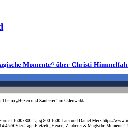
d
agische Momente“ über Christi Himmelfah
das Thema „Hexen und Zauberer“ im Odenwald.
d-Format-1600x800-1.jpg
800
1600
Lara und Daniel Merz
https://www.i
14:45:50
Vier-Tage-Freizeit „Hexen, Zauberer & Magische Momente“ ü