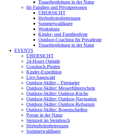
Trauerbegleitung in der Natur
für Familien und Privatpersonen
ÜBERSICHT
Herbstferienbetreuung
Sommerwaldlager
Workshops
Kinder- und Familienfeste
Outdoor-Coaching für Privatleute
Trauerbegleitung in der Natur
EVENTS
ÜBERSICHT
24-Hours Outside
Gonsbach-Piraten
Kinder-Expedition
Live-Sagawald
Outdoor-Skiller – Firestarter
Outdoor-Skiller: Messerführerschein
Outdoor-Skiller: Outdoor-Küche
Outdoor-Skiller: Outdoor-Navigation
Outdoor-Skiller: Outdoor-Refugium
Outdoor-Skiller: Bogenschießen
Poesie in der Natur
Steinzeit im Steinbruch
Herbstferienbetreuung
Sommerwaldlager