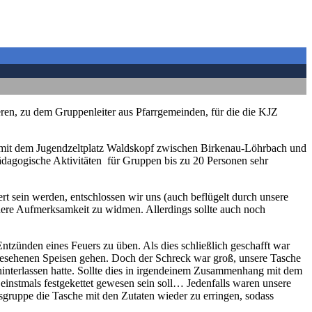
eren, zu dem Gruppenleiter aus Pfarrgemeinden, für die die KJZ
ich mit dem Jugendzeltplatz Waldskopf zwischen Birkenau-Löhrbach und
pädagogische Aktivitäten für Gruppen bis zu 20 Personen sehr
t sein werden, entschlossen wir uns (auch beflügelt durch unsere
e Aufmerksamkeit zu widmen. Allerdings sollte auch noch
zünden eines Feuers zu üben. Als dies schließlich geschafft war
orgesehenen Speisen gehen. Doch der Schreck war groß, unsere Tasche
hinterlassen hatte. Sollte dies in irgendeinem Zusammenhang mit dem
instmals festgekettet gewesen sein soll… Jedenfalls waren unsere
gruppe die Tasche mit den Zutaten wieder zu erringen, sodass