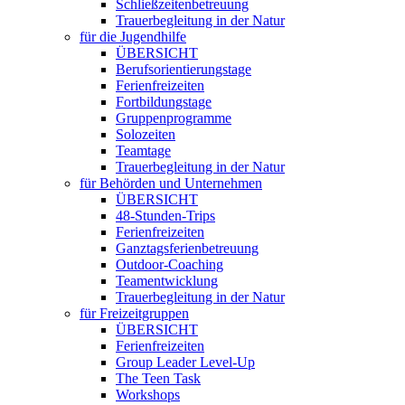
Schließzeitenbetreuung
Trauerbegleitung in der Natur
für die Jugendhilfe
ÜBERSICHT
Berufsorientierungstage
Ferienfreizeiten
Fortbildungstage
Gruppenprogramme
Solozeiten
Teamtage
Trauerbegleitung in der Natur
für Behörden und Unternehmen
ÜBERSICHT
48-Stunden-Trips
Ferienfreizeiten
Ganztagsferienbetreuung
Outdoor-Coaching
Teamentwicklung
Trauerbegleitung in der Natur
für Freizeitgruppen
ÜBERSICHT
Ferienfreizeiten
Group Leader Level-Up
The Teen Task
Workshops