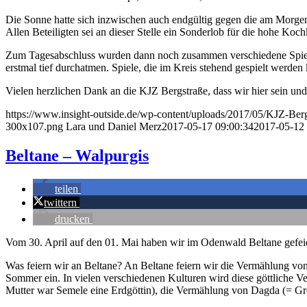
Die Sonne hatte sich inzwischen auch endgültig gegen die am Morgen
Allen Beteiligten sei an dieser Stelle ein Sonderlob für die hohe Ko
Zum Tagesabschluss wurden dann noch zusammen verschiedene Spiele 
erstmal tief durchatmen. Spiele, die im Kreis stehend gespielt werd
Vielen herzlichen Dank an die KJZ Bergstraße, dass wir hier sein un
https://www.insight-outside.de/wp-content/uploads/2017/05/KJZ-Berg
300x107.png
Lara und Daniel Merz
2017-05-17 09:00:34
2017-05-12 
Beltane – Walpurgis
teilen
twittern
drucken
Vom 30. April auf den 01. Mai haben wir im Odenwald Beltane gefeie
Was feiern wir an Beltane? An Beltane feiern wir die Vermählung von
Sommer ein. In vielen verschiedenen Kulturen wird diese göttliche V
Mutter war Semele eine Erdgöttin), die Vermählung von Dagda (= Gr