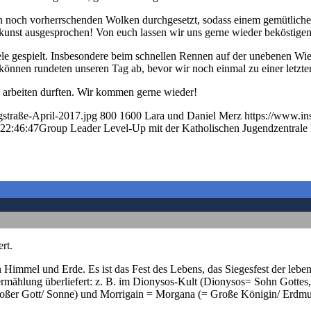
 noch vorherrschenden Wolken durchgesetzt, sodass einem gemütlichen
chkunst ausgesprochen! Von euch lassen wir uns gerne wieder beköstigen
gespielt. Insbesondere beim schnellen Rennen auf der unebenen Wiese
en können rundeten unseren Tag ab, bevor wir noch einmal zu einer le
d arbeiten durften. Wir kommen gerne wieder!
straße-April-2017.jpg
800
1600
Lara und Daniel Merz
https://www.in
22:46:47
Group Leader Level-Up mit der Katholischen Jugendzentrale 
rt.
 Himmel und Erde. Es ist das Fest des Lebens, das Siegesfest der lebe
ermählung überliefert: z. B. im Dionysos-Kult (Dionysos= Sohn Gottes,
oßer Gott/ Sonne) und Morrigain = Morgana (= Große Königin/ Erdmut