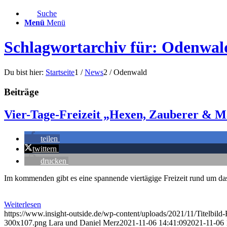
Suche
Menü
Menü
Schlagwortarchiv für: Odenwal
Du bist hier:
Startseite
1
/
News
2
/
Odenwald
Beiträge
Vier-Tage-Freizeit „Hexen, Zauberer & M
teilen
twittern
drucken
Im kommenden gibt es eine spannende viertägige Freizeit rund um 
Weiterlesen
https://www.insight-outside.de/wp-content/uploads/2021/11/Titelbil
300x107.png
Lara und Daniel Merz
2021-11-06 14:41:09
2021-11-06 