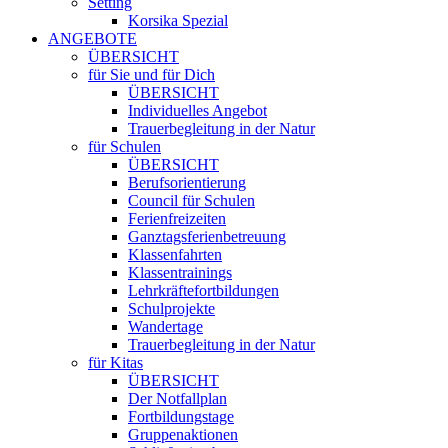
Setting
Korsika Spezial
ANGEBOTE
ÜBERSICHT
für Sie und für Dich
ÜBERSICHT
Individuelles Angebot
Trauerbegleitung in der Natur
für Schulen
ÜBERSICHT
Berufsorientierung
Council für Schulen
Ferienfreizeiten
Ganztagsferienbetreuung
Klassenfahrten
Klassentrainings
Lehrkräftefortbildungen
Schulprojekte
Wandertage
Trauerbegleitung in der Natur
für Kitas
ÜBERSICHT
Der Notfallplan
Fortbildungstage
Gruppenaktionen