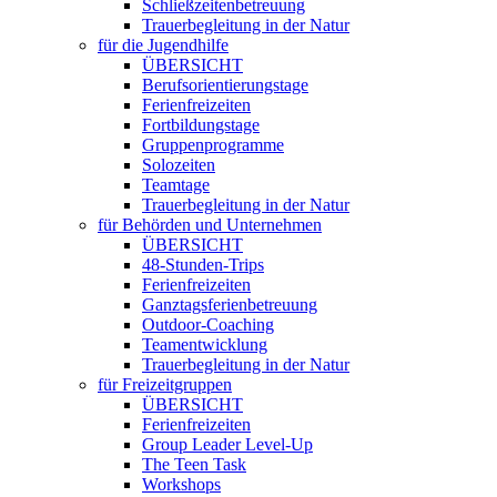
Schließzeitenbetreuung
Trauerbegleitung in der Natur
für die Jugendhilfe
ÜBERSICHT
Berufsorientierungstage
Ferienfreizeiten
Fortbildungstage
Gruppenprogramme
Solozeiten
Teamtage
Trauerbegleitung in der Natur
für Behörden und Unternehmen
ÜBERSICHT
48-Stunden-Trips
Ferienfreizeiten
Ganztagsferienbetreuung
Outdoor-Coaching
Teamentwicklung
Trauerbegleitung in der Natur
für Freizeitgruppen
ÜBERSICHT
Ferienfreizeiten
Group Leader Level-Up
The Teen Task
Workshops