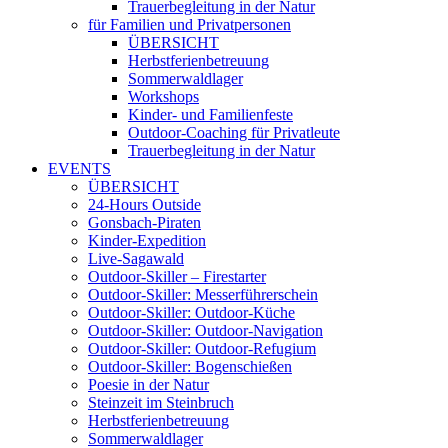
Trauerbegleitung in der Natur
für Familien und Privatpersonen
ÜBERSICHT
Herbstferienbetreuung
Sommerwaldlager
Workshops
Kinder- und Familienfeste
Outdoor-Coaching für Privatleute
Trauerbegleitung in der Natur
EVENTS
ÜBERSICHT
24-Hours Outside
Gonsbach-Piraten
Kinder-Expedition
Live-Sagawald
Outdoor-Skiller – Firestarter
Outdoor-Skiller: Messerführerschein
Outdoor-Skiller: Outdoor-Küche
Outdoor-Skiller: Outdoor-Navigation
Outdoor-Skiller: Outdoor-Refugium
Outdoor-Skiller: Bogenschießen
Poesie in der Natur
Steinzeit im Steinbruch
Herbstferienbetreuung
Sommerwaldlager