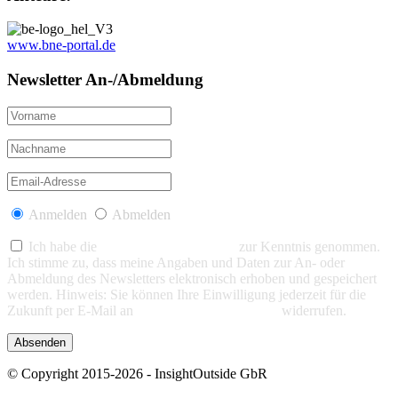
www.bne-portal.de
Newsletter An-/Abmeldung
Anmelden
Abmelden
Ich habe die
Datenschutzerklärung
zur Kenntnis genommen.
Ich stimme zu, dass meine Angaben und Daten zur An- oder
Abmeldung des Newsletters elektronisch erhoben und gespeichert
werden. Hinweis: Sie können Ihre Einwilligung jederzeit für die
Zukunft per E-Mail an
info@insight-outside.de
widerrufen.
© Copyright 2015-2026 - InsightOutside GbR