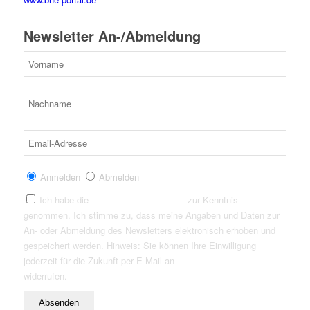
Newsletter An-/Abmeldung
Anmelden
Abmelden
Ich habe die
Datenschutzerklärung
zur Kenntnis
genommen. Ich stimme zu, dass meine Angaben und Daten zur
An- oder Abmeldung des Newsletters elektronisch erhoben und
gespeichert werden. Hinweis: Sie können Ihre Einwilligung
jederzeit für die Zukunft per E-Mail an
info@insight-outside.de
widerrufen.