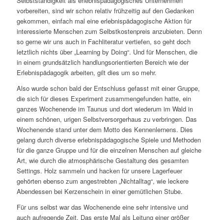
Selbstständigkeit als erlebnispädagogisches Unternehmen
vorbereiten, sind wir schon relativ frühzeitig auf den Gedanken
gekommen, einfach mal eine erlebnispädagogische Aktion für
interessierte Menschen zum Selbstkostenpreis anzubieten. Denn
so gerne wir uns auch in Fachliteratur vertiefen, so geht doch
letztlich nichts über „Learning by Doing“. Und für Menschen, die
in einem grundsätzlich handlungsorientierten Bereich wie der
Erlebnispädagogik arbeiten, gilt dies um so mehr.
Also wurde schon bald der Entschluss gefasst mit einer Gruppe,
die sich für dieses Experiment zusammengefunden hatte, ein
ganzes Wochenende im Taunus und dort wiederum im Wald in
einem schönen, urigen Selbstversorgerhaus zu verbringen. Das
Wochenende stand unter dem Motto des Kennenlernens. Dies
gelang durch diverse erlebnispädagogische Spiele und Methoden
für die ganze Gruppe und für die einzelnen Menschen auf gleiche
Art, wie durch die atmosphärische Gestaltung des gesamten
Settings. Holz sammeln und hacken für unsere Lagerfeuer
gehörten ebenso zum angestrebten „Nichtalltag“, wie leckere
Abendessen bei Kerzenschein in einer gemütlichen Stube.
Für uns selbst war das Wochenende eine sehr intensive und
auch aufregende Zeit. Das erste Mal als Leitung einer größer