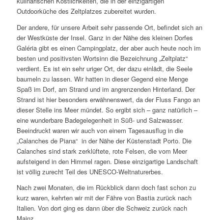
kulinarischen Köstlichkeiten, die in der einzigartigen
Outdoorküche des Zeltplatzes zubereitet wurden.
Der andere, für unsere Arbeit sehr passende Ort, befindet sich an
der Westküste der Insel. Ganz in der Nähe des kleinen Dorfes
Galéria gibt es einen Campingplatz, der aber auch heute noch im
besten und positivsten Wortsinn die Bezeichnung „Zeltplatz“
verdient. Es ist ein sehr uriger Ort, der dazu einlädt, die Seele
baumeln zu lassen. Wir hatten in dieser Gegend eine Menge
Spaß im Dorf, am Strand und im angrenzenden Hinterland. Der
Strand ist hier besonders erwähnenswert, da der Fluss Fango an
dieser Stelle ins Meer mündet. So ergibt sich – ganz natürlich –
eine wunderbare Badegelegenheit in Süß- und Salzwasser.
Beeindruckt waren wir auch von einem Tagesausflug in die
„Calanches de Piana“ in der Nähe der Küstenstadt Porto. Die
Calanches sind stark zerklüftete, rote Felsen, die vom Meer
aufsteigend in den Himmel ragen. Diese einzigartige Landschaft
ist völlig zurecht Teil des UNESCO-Weltnaturerbes.
Nach zwei Monaten, die im Rückblick dann doch fast schon zu
kurz waren, kehrten wir mit der Fähre von Bastia zurück nach
Italien. Von dort ging es dann über die Schweiz zurück nach
Mainz.