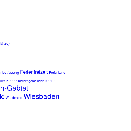
lätze)
Ferienfreizeit
enbetreuung
Ferienkarte
Kinder
Kochen
beit
Kirchengemeinden
n-Gebiet
Wiesbaden
ld
Wanderung