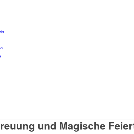
ein
on
m
treuung und Magische Feiert