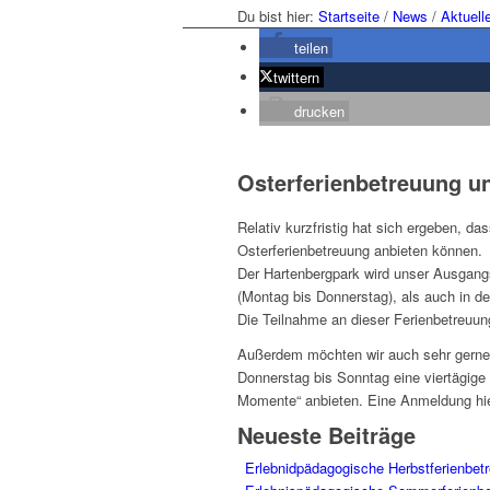
Du bist hier:
Startseite
/
News
/
Aktuell
teilen
twittern
drucken
Osterferienbetreuung un
Relativ kurzfristig hat sich ergeben, d
Osterferienbetreuung anbieten können.
Der Hartenbergpark wird unser Ausgangs
(Montag bis Donnerstag), als auch in d
Die Teilnahme an dieser Ferienbetreuung
Außerdem möchten wir auch sehr gerne n
Donnerstag bis Sonntag eine viertägige
Momente“ anbieten. Eine Anmeldung hier
Neueste Beiträge
Erlebnidpädagogische Herbstferienbet