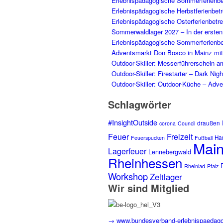
Erlebnispädagogische Sommerferienb
Erlebnispädagogische Herbstferienbet
Erlebnispädagogische Osterferienbetr
Sommerwaldlager 2027 – In der erste
Erlebnispädagogische Sommerferienb
Adventsmarkt Don Bosco in Mainz mit 
Outdoor-Skiller: Messerführerschein a
Outdoor-Skiller: Firestarter – Dark Ni
Outdoor-Skiller: Outdoor-Küche – Adve
Schlagwörter
#InsightOutside
draußen
corona
Council
Feuer
Freizeit
Ha
Feuerspucken
Fußball
Mai
Lagerfeuer
Lennebergwald
Rheinhessen
Rheinlad-Pfalz
Workshop
Zeltlager
Wir sind Mitglied
→ www.bundesverband-erlebnispaedago