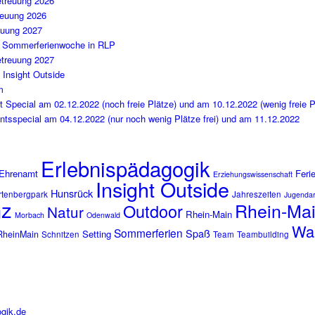
etreuung 2026
reuung 2026
euung 2027
n Sommerferienwoche in RLP
etreuung 2027
Insight Outside
m
ght Special am 02.12.2022 (noch freie Plätze) und am 10.12.2022 (wenig freie P
ntsspecial am 04.12.2022 (nur noch wenig Plätze frei) und am 11.12.2022
Erlebnispädagogik
Ehrenamt
Feri
Erziehungswissenschaft
Insight Outside
Hunsrück
rtenbergpark
Jahreszeiten
Jugendar
nz
Rhein-Mai
Outdoor
Natur
Rhein-Main
Morbach
Odenwald
Wa
Sommerferien
Spaß
Setting
RheinMain
Schnitzen
Team
Teambuilding
gik.de