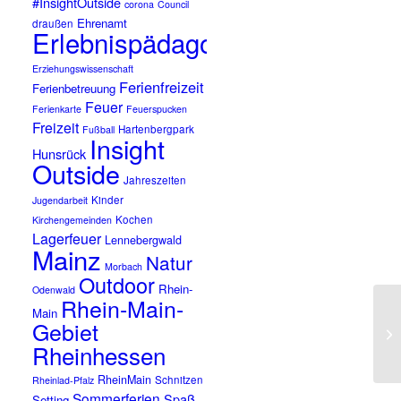
#InsightOutside
corona
Council
Ehrenamt
draußen
Erlebnispädagogik
Erziehungswissenschaft
Ferienfreizeit
Ferienbetreuung
Feuer
Ferienkarte
Feuerspucken
Freizeit
Hartenbergpark
Fußball
Insight
Hunsrück
Outside
Jahreszeiten
Kinder
Jugendarbeit
Kochen
Kirchengemeinden
Lagerfeuer
Lennebergwald
Mainz
Natur
Morbach
Outdoor
Rhein-
Odenwald
Rhein-Main-
Main
Gebiet
Rheinhessen
RheinMain
Schnitzen
Rheinlad-Pfalz
Sommerferien
Spaß
Setting