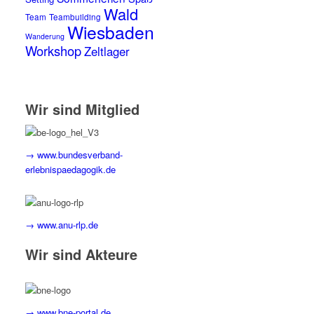
Wald
Team
Teambuilding
Wiesbaden
Wanderung
Workshop
Zeltlager
Wir sind Mitglied
→ www.bundesverband-
erlebnispaedagogik.de
→ www.anu-rlp.de
Wir sind Akteure
→ www.bne-portal.de