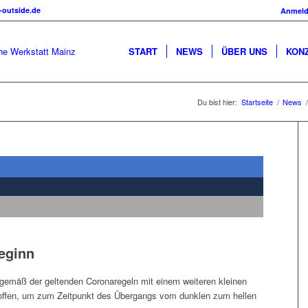
-outside.de
Anmel
START
NEWS
ÜBER UNS
KON
Du bist hier:
Startseite
/
News
/
eginn
 gemäß der geltenden Coronaregeln mit einem weiteren kleinen
offen, um zum Zeitpunkt des Übergangs vom dunklen zum hellen