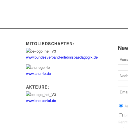
MITGLIEDSCHAFTEN:
New
www.bundesverband-erlebnispaedagogik.de
www.anu-rlp.de
AKTEURE:
www.bne-portal.de
A
Ic
Kennt