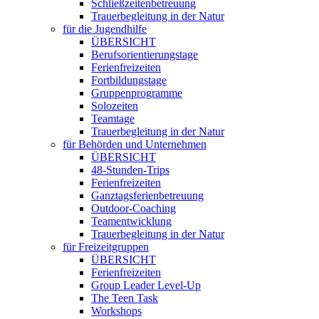
Schließzeitenbetreuung
Trauerbegleitung in der Natur
für die Jugendhilfe
ÜBERSICHT
Berufsorientierungstage
Ferienfreizeiten
Fortbildungstage
Gruppenprogramme
Solozeiten
Teamtage
Trauerbegleitung in der Natur
für Behörden und Unternehmen
ÜBERSICHT
48-Stunden-Trips
Ferienfreizeiten
Ganztagsferienbetreuung
Outdoor-Coaching
Teamentwicklung
Trauerbegleitung in der Natur
für Freizeitgruppen
ÜBERSICHT
Ferienfreizeiten
Group Leader Level-Up
The Teen Task
Workshops