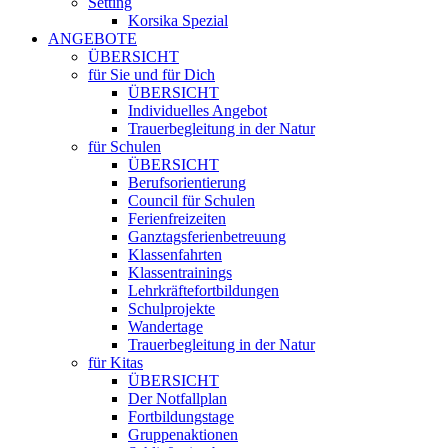
Setting
Korsika Spezial
ANGEBOTE
ÜBERSICHT
für Sie und für Dich
ÜBERSICHT
Individuelles Angebot
Trauerbegleitung in der Natur
für Schulen
ÜBERSICHT
Berufsorientierung
Council für Schulen
Ferienfreizeiten
Ganztagsferienbetreuung
Klassenfahrten
Klassentrainings
Lehrkräftefortbildungen
Schulprojekte
Wandertage
Trauerbegleitung in der Natur
für Kitas
ÜBERSICHT
Der Notfallplan
Fortbildungstage
Gruppenaktionen