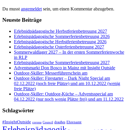
Du musst
angemeldet
sein, um einen Kommentar abzugeben.
Neueste Beiträge
Erlebnidpädagogische Herbstferienbetreuung 2027
Erlebnispädagogische Sommerferienbetreuung 2026
Erlebnispädagogische Herbstferienbetreuung 2026
Erlebnispädagogische Osterferienbetreuung 2027
Sommerwaldlager 2027 – In der ersten Sommerferienwoche
in RLP
Erlebnispädagogische Sommerferienbetreuung 2027
Adventsmarkt Don Bosco in Mainz mit Insight Outside
Outdoor-Skiller: Messerführerschein am
Outdoor-Skiller: Firestarter – Dark Night Special am
02.12.2022 (noch freie Plätze) und am 10.12.2022 (wenig
freie Plätze)
Outdoor-Skiller: Outdoor-Küche – Adventsspecial am
04.12.2022 (nur noch wenig Plätze frei) und am 11.12.2022
Schlagwörter
#InsightOutside
Ehrenamt
draußen
corona
Council
Erlebnispädagogik