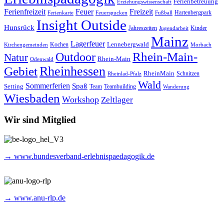
Ferienbetreuung
Erziehungswissenschaft
Ferienfreizeit
Feuer
Freizeit
Hartenbergpark
Ferienkarte
Feuerspucken
Fußball
Insight Outside
Hunsrück
Jahreszeiten
Kinder
Jugendarbeit
Mainz
Lagerfeuer
Lennebergwald
Kochen
Kirchengemeinden
Morbach
Rhein-Main-
Outdoor
Natur
Rhein-Main
Odenwald
Rheinhessen
Gebiet
RheinMain
Schnitzen
Rheinlad-Pfalz
Wald
Sommerferien
Spaß
Setting
Team
Teambuilding
Wanderung
Wiesbaden
Workshop
Zeltlager
Wir sind Mitglied
→ www.bundesverband-erlebnispaedagogik.de
→ www.anu-rlp.de