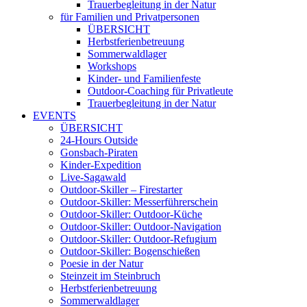
Trauerbegleitung in der Natur
für Familien und Privatpersonen
ÜBERSICHT
Herbstferienbetreuung
Sommerwaldlager
Workshops
Kinder- und Familienfeste
Outdoor-Coaching für Privatleute
Trauerbegleitung in der Natur
EVENTS
ÜBERSICHT
24-Hours Outside
Gonsbach-Piraten
Kinder-Expedition
Live-Sagawald
Outdoor-Skiller – Firestarter
Outdoor-Skiller: Messerführerschein
Outdoor-Skiller: Outdoor-Küche
Outdoor-Skiller: Outdoor-Navigation
Outdoor-Skiller: Outdoor-Refugium
Outdoor-Skiller: Bogenschießen
Poesie in der Natur
Steinzeit im Steinbruch
Herbstferienbetreuung
Sommerwaldlager