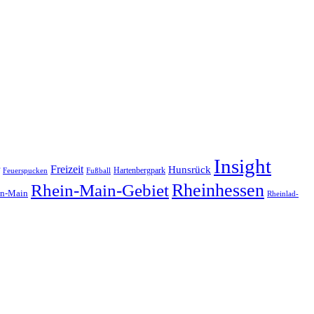
Insight
Freizeit
Hunsrück
Hartenbergpark
Feuerspucken
Fußball
Rheinhessen
Rhein-Main-Gebiet
in-Main
Rheinlad-