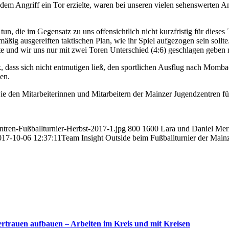
dem Angriff ein Tor erzielte, waren bei unseren vielen sehenswerten An
un, die im Gegensatz zu uns offensichtlich nicht kurzfristig für dies
smäßig ausgereiften taktischen Plan, wie ihr Spiel aufgezogen sein sollt
te und wir uns nur mit zwei Toren Unterschied (4:6) geschlagen geben 
, dass sich nicht entmutigen ließ, den sportlichen Ausflug nach Momba
en.
e den Mitarbeiterinnen und Mitarbeitern der Mainzer Jugendzentren fü
ntren-Fußballturnier-Herbst-2017-1.jpg
800
1600
Lara und Daniel Mer
017-10-06 12:37:11
Team Insight Outside beim Fußballturnier der Main
ertrauen aufbauen – Arbeiten im Kreis und mit Kreisen