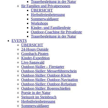
Trauerbegleitung in der Natur
für Familien und Privatpersonen
ÜBERSICHT
Herbstferienbetreuung
Sommerwaldlager
Workshops
Kinder- und Familienfeste
Outdoor-Coaching für Privatleute
Trauerbegleitung in der Natur
EVENTS
ÜBERSICHT
24-Hours Outside
Gonsbach-Piraten
Kinder-Expedition
Live-Sagawald
Outdoor-Skiller – Firestarter
Outdoor-Skiller: Messerführerschein
Outdoor-Skiller: Outdoor-Küche
Outdoor-Skiller: Outdoor-Navigation
Outdoor-Skiller: Outdoor-Refugium
Outdoor-Skiller: Bogenschießen
Poesie in der Natur
Steinzeit im Steinbruch
Herbstferienbetreuung
Sommerwaldlager