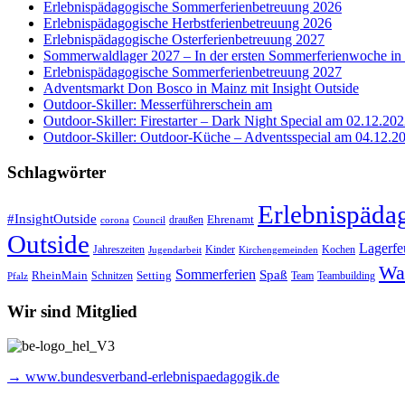
Erlebnispädagogische Sommerferienbetreuung 2026
Erlebnispädagogische Herbstferienbetreuung 2026
Erlebnispädagogische Osterferienbetreuung 2027
Sommerwaldlager 2027 – In der ersten Sommerferienwoche i
Erlebnispädagogische Sommerferienbetreuung 2027
Adventsmarkt Don Bosco in Mainz mit Insight Outside
Outdoor-Skiller: Messerführerschein am
Outdoor-Skiller: Firestarter – Dark Night Special am 02.12.202
Outdoor-Skiller: Outdoor-Küche – Adventsspecial am 04.12.20
Schlagwörter
Erlebnispäda
#InsightOutside
Ehrenamt
draußen
corona
Council
Outside
Lagerfe
Jahreszeiten
Kinder
Kochen
Jugendarbeit
Kirchengemeinden
Wa
Sommerferien
Spaß
Setting
RheinMain
Schnitzen
Team
Teambuilding
Pfalz
Wir sind Mitglied
→ www.bundesverband-erlebnispaedagogik.de