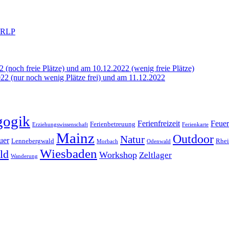
n RLP
2 (noch freie Plätze) und am 10.12.2022 (wenig freie Plätze)
22 (nur noch wenig Plätze frei) und am 11.12.2022
gogik
Ferienfreizeit
Feuer
Ferienbetreuung
Erziehungswissenschaft
Ferienkarte
Mainz
Outdoor
Natur
uer
Rhe
Lennebergwald
Morbach
Odenwald
Wiesbaden
ld
Workshop
Zeltlager
Wanderung