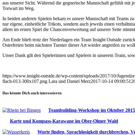
aus unserer Sicht. Während die gegnerische Mannschaft gefühlt mit je
Torwart im Weg.
In beiden anderen Spielen bekam es unsere Mannschaft mit Teams zu t
nur eigene, einheitliche Trikots, sondern auch jeweils einen verhältni
allem im ersten Spiel die Chancenverwertung auf unserer Seite stimm
Am Ende blieb trotz der Niederlagen ein Team Insight Outside zurück
Osterferien beim nächsten Turnier dieser Art wieder angreifen zu woll
Unser Dank gilt den Spielerinnen und Spielern in unserem Team, sowi
https://www.insight-outside.de/wp-content/uploads/2017/10/Jugendze
flach-013-300x107.png
Lara und Daniel Merz
2017-10-14 09:00:51
2
Das könnte Dich auch interessieren
Teambuilding-Workshop im Oktober 2015
Karte und Kompass-Karawane im Ober-Olmer Wald
Worte finden, Sprachlosigkeit durchbrechen, V