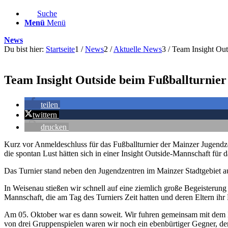
Suche
Menü
Menü
News
Du bist hier:
Startseite
1
/
News
2
/
Aktuelle News
3
/
Team Insight Out
Team Insight Outside beim Fußballturnie
teilen
twittern
drucken
Kurz vor Anmeldeschluss für das Fußballturnier der Mainzer Jugendze
die spontan Lust hätten sich in einer Insight Outside-Mannschaft für 
Das Turnier stand neben den Jugendzentren im Mainzer Stadtgebiet au
In Weisenau stießen wir schnell auf eine ziemlich große Begeisterung
Mannschaft, die am Tag des Turniers Zeit hatten und deren Eltern ihr
Am 05. Oktober war es dann soweit. Wir fuhren gemeinsam mit dem B
von drei Gruppenspielen waren wir noch ein ebenbürtiger Gegner, der