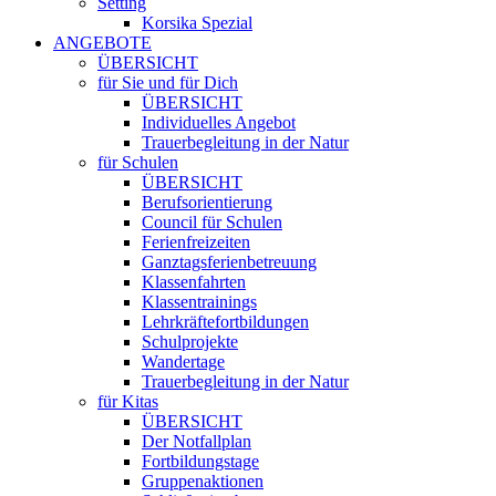
Setting
Korsika Spezial
ANGEBOTE
ÜBERSICHT
für Sie und für Dich
ÜBERSICHT
Individuelles Angebot
Trauerbegleitung in der Natur
für Schulen
ÜBERSICHT
Berufsorientierung
Council für Schulen
Ferienfreizeiten
Ganztagsferienbetreuung
Klassenfahrten
Klassentrainings
Lehrkräftefortbildungen
Schulprojekte
Wandertage
Trauerbegleitung in der Natur
für Kitas
ÜBERSICHT
Der Notfallplan
Fortbildungstage
Gruppenaktionen