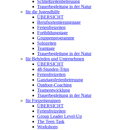
Schließzeitenbetreuung
Trauerbegleitung in der Natur
für die Jugendhilfe
ÜBERSICHT
Berufsorientierungstage
Ferienfreizeiten
Fortbildungstage
Gruppenprogramme
Solozeiten
Teamtage
Trauerbegleitung in der Natur
für Behörden und Unternehmen
ÜBERSICHT
48-Stunden-Trips
Ferienfreizeiten
Ganztagsferienbetreuung
Outdoor-Coaching
Teamentwicklung
Trauerbegleitung in der Natur
für Freizeitgruppen
ÜBERSICHT
Ferienfreizeiten
Group Leader Level-Up
The Teen Task
Workshops