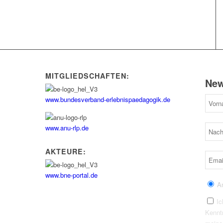
MITGLIEDSCHAFTEN:
New
www.bundesverband-erlebnispaedagogik.de
www.anu-rlp.de
AKTEURE:
www.bne-portal.de
A
Ic
Kennt