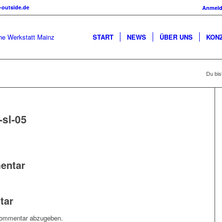
-outside.de
Anmel
START
NEWS
ÜBER UNS
KON
Du bist
-sl-05
entar
tar
Kommentar abzugeben.