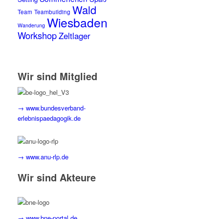
Wald
Team
Teambuilding
Wiesbaden
Wanderung
Workshop
Zeltlager
Wir sind Mitglied
→ www.bundesverband-
erlebnispaedagogik.de
→ www.anu-rlp.de
Wir sind Akteure
→ www.bne-portal.de