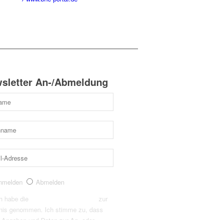
sletter An-/Abmeldung
nmelden
Abmelden
h habe die
Datenschutzerklärung
zur
nis genommen. Ich stimme zu, dass