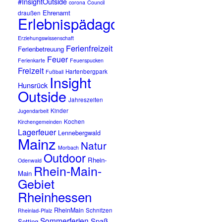
#InsightOutside
corona
Council
Ehrenamt
draußen
Erlebnispädagogik
Erziehungswissenschaft
Ferienfreizeit
Ferienbetreuung
Feuer
Ferienkarte
Feuerspucken
Freizeit
Hartenbergpark
Fußball
Insight
Hunsrück
Outside
Jahreszeiten
Kinder
Jugendarbeit
Kochen
Kirchengemeinden
Lagerfeuer
Lennebergwald
Mainz
Natur
Morbach
Outdoor
Rhein-
Odenwald
Rhein-Main-
Main
Gebiet
Rheinhessen
RheinMain
Schnitzen
Rheinlad-Pfalz
Sommerferien
Spaß
Setting