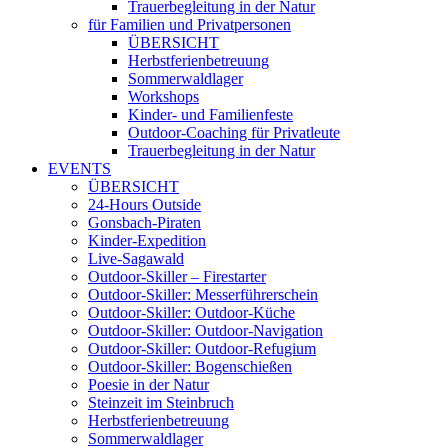
Trauerbegleitung in der Natur
für Familien und Privatpersonen
ÜBERSICHT
Herbstferienbetreuung
Sommerwaldlager
Workshops
Kinder- und Familienfeste
Outdoor-Coaching für Privatleute
Trauerbegleitung in der Natur
EVENTS
ÜBERSICHT
24-Hours Outside
Gonsbach-Piraten
Kinder-Expedition
Live-Sagawald
Outdoor-Skiller – Firestarter
Outdoor-Skiller: Messerführerschein
Outdoor-Skiller: Outdoor-Küche
Outdoor-Skiller: Outdoor-Navigation
Outdoor-Skiller: Outdoor-Refugium
Outdoor-Skiller: Bogenschießen
Poesie in der Natur
Steinzeit im Steinbruch
Herbstferienbetreuung
Sommerwaldlager