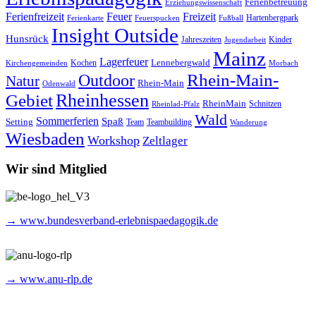
Ferienbetreuung
Erziehungswissenschaft
Ferienfreizeit
Feuer
Freizeit
Hartenbergpark
Ferienkarte
Feuerspucken
Fußball
Insight Outside
Hunsrück
Jahreszeiten
Kinder
Jugendarbeit
Mainz
Lagerfeuer
Lennebergwald
Kochen
Kirchengemeinden
Morbach
Rhein-Main-
Outdoor
Natur
Rhein-Main
Odenwald
Rheinhessen
Gebiet
RheinMain
Schnitzen
Rheinlad-Pfalz
Wald
Sommerferien
Spaß
Setting
Team
Teambuilding
Wanderung
Wiesbaden
Workshop
Zeltlager
Wir sind Mitglied
→ www.bundesverband-erlebnispaedagogik.de
→ www.anu-rlp.de