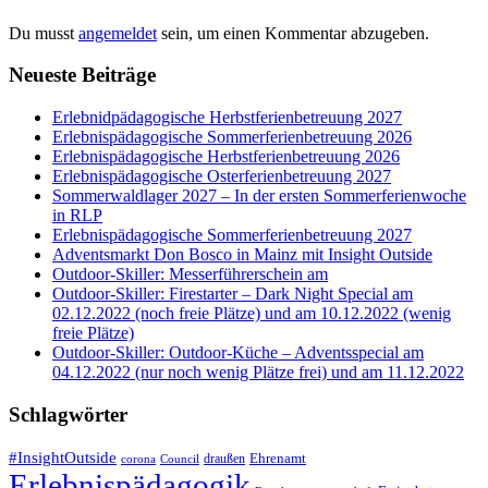
Du musst
angemeldet
sein, um einen Kommentar abzugeben.
Neueste Beiträge
Erlebnidpädagogische Herbstferienbetreuung 2027
Erlebnispädagogische Sommerferienbetreuung 2026
Erlebnispädagogische Herbstferienbetreuung 2026
Erlebnispädagogische Osterferienbetreuung 2027
Sommerwaldlager 2027 – In der ersten Sommerferienwoche
in RLP
Erlebnispädagogische Sommerferienbetreuung 2027
Adventsmarkt Don Bosco in Mainz mit Insight Outside
Outdoor-Skiller: Messerführerschein am
Outdoor-Skiller: Firestarter – Dark Night Special am
02.12.2022 (noch freie Plätze) und am 10.12.2022 (wenig
freie Plätze)
Outdoor-Skiller: Outdoor-Küche – Adventsspecial am
04.12.2022 (nur noch wenig Plätze frei) und am 11.12.2022
Schlagwörter
#InsightOutside
Ehrenamt
draußen
corona
Council
Erlebnispädagogik