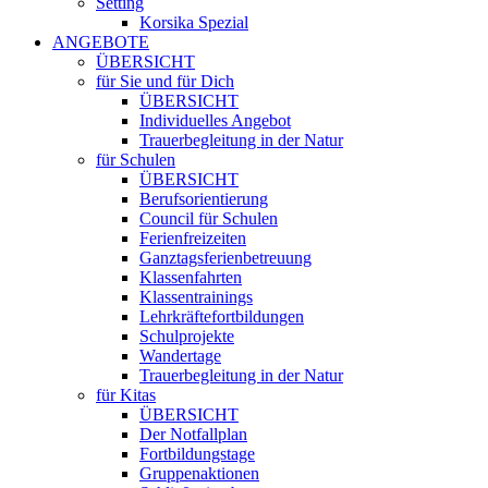
Setting
Korsika Spezial
ANGEBOTE
ÜBERSICHT
für Sie und für Dich
ÜBERSICHT
Individuelles Angebot
Trauerbegleitung in der Natur
für Schulen
ÜBERSICHT
Berufsorientierung
Council für Schulen
Ferienfreizeiten
Ganztagsferienbetreuung
Klassenfahrten
Klassentrainings
Lehrkräftefortbildungen
Schulprojekte
Wandertage
Trauerbegleitung in der Natur
für Kitas
ÜBERSICHT
Der Notfallplan
Fortbildungstage
Gruppenaktionen