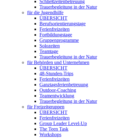
Schließzeitenbetreuung
Trauerbegleitung in der Natur
für die Jugendhilfe
ÜBERSICHT
Berufsorientierungstage
Ferienfreizeiten
Fortbildungstage
Gruppenprogramme
Solozeiten
Teamtage
Trauerbegleitung in der Natur
für Behörden und Unternehmen
ÜBERSICHT
48-Stunden-Trips
Ferienfreizeiten
Ganztagsferienbetreuung
Outdoor-Coaching
Teamentwicklung
Trauerbegleitung in der Natur
für Freizeitgruppen
ÜBERSICHT
Ferienfreizeiten
Group Leader Level-Up
The Teen Task
Workshops