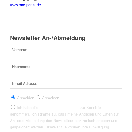
www.bne-portal.de
Newsletter An-/Abmeldung
Anmelden
Abmelden
Ich habe die
Datenschutzerklärung
zur Kenntnis
genommen. Ich stimme zu, dass meine Angaben und Daten zur
An- oder Abmeldung des Newsletters elektronisch erhoben und
gespeichert werden. Hinweis: Sie können Ihre Einwilligung