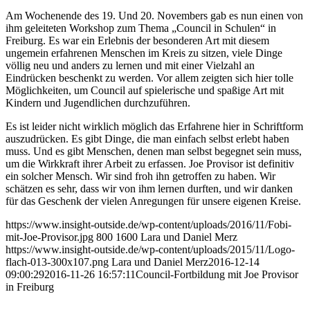
Am Wochenende des 19. Und 20. Novembers gab es nun einen von
ihm geleiteten Workshop zum Thema „Council in Schulen“ in
Freiburg. Es war ein Erlebnis der besonderen Art mit diesem
ungemein erfahrenen Menschen im Kreis zu sitzen, viele Dinge
völlig neu und anders zu lernen und mit einer Vielzahl an
Eindrücken beschenkt zu werden. Vor allem zeigten sich hier tolle
Möglichkeiten, um Council auf spielerische und spaßige Art mit
Kindern und Jugendlichen durchzuführen.
Es ist leider nicht wirklich möglich das Erfahrene hier in Schriftform
auszudrücken. Es gibt Dinge, die man einfach selbst erlebt haben
muss. Und es gibt Menschen, denen man selbst begegnet sein muss,
um die Wirkkraft ihrer Arbeit zu erfassen. Joe Provisor ist definitiv
ein solcher Mensch. Wir sind froh ihn getroffen zu haben. Wir
schätzen es sehr, dass wir von ihm lernen durften, und wir danken
für das Geschenk der vielen Anregungen für unsere eigenen Kreise.
https://www.insight-outside.de/wp-content/uploads/2016/11/Fobi-
mit-Joe-Provisor.jpg
800
1600
Lara und Daniel Merz
https://www.insight-outside.de/wp-content/uploads/2015/11/Logo-
flach-013-300x107.png
Lara und Daniel Merz
2016-12-14
09:00:29
2016-11-26 16:57:11
Council-Fortbildung mit Joe Provisor
in Freiburg