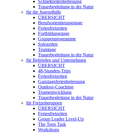
Schließzeitenbetreuung
Trauerbegleitung in der Natur
für die Jugendhilfe
ÜBERSICHT
Berufsorientierungstage
Ferienfreizeiten
Fortbildungstage
Gruppenprogramme
Solozeiten
Teamtage
Trauerbegleitung in der Natur
für Behörden und Unternehmen
ÜBERSICHT
48-Stunden-Trips
Ferienfreizeiten
Ganztagsferienbetreuung
Outdoor-Coaching
Teamentwicklung
Trauerbegleitung in der Natur
für Freizeitgruppen
ÜBERSICHT
Ferienfreizeiten
Group Leader Level-Up
The Teen Task
Workshops