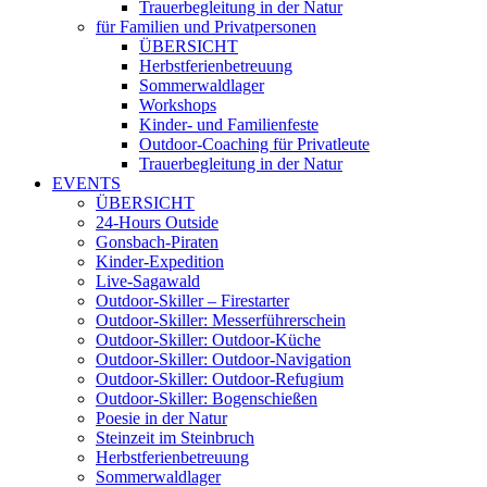
Trauerbegleitung in der Natur
für Familien und Privatpersonen
ÜBERSICHT
Herbstferienbetreuung
Sommerwaldlager
Workshops
Kinder- und Familienfeste
Outdoor-Coaching für Privatleute
Trauerbegleitung in der Natur
EVENTS
ÜBERSICHT
24-Hours Outside
Gonsbach-Piraten
Kinder-Expedition
Live-Sagawald
Outdoor-Skiller – Firestarter
Outdoor-Skiller: Messerführerschein
Outdoor-Skiller: Outdoor-Küche
Outdoor-Skiller: Outdoor-Navigation
Outdoor-Skiller: Outdoor-Refugium
Outdoor-Skiller: Bogenschießen
Poesie in der Natur
Steinzeit im Steinbruch
Herbstferienbetreuung
Sommerwaldlager