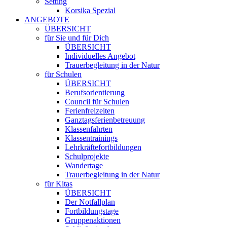
Setting
Korsika Spezial
ANGEBOTE
ÜBERSICHT
für Sie und für Dich
ÜBERSICHT
Individuelles Angebot
Trauerbegleitung in der Natur
für Schulen
ÜBERSICHT
Berufsorientierung
Council für Schulen
Ferienfreizeiten
Ganztagsferienbetreuung
Klassenfahrten
Klassentrainings
Lehrkräftefortbildungen
Schulprojekte
Wandertage
Trauerbegleitung in der Natur
für Kitas
ÜBERSICHT
Der Notfallplan
Fortbildungstage
Gruppenaktionen