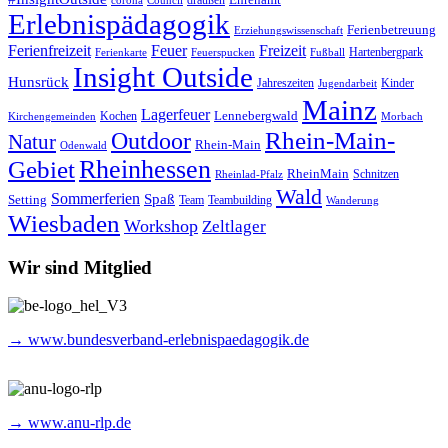
draußen
corona
Council
Erlebnispädagogik
Ferienbetreuung
Erziehungswissenschaft
Ferienfreizeit
Feuer
Freizeit
Hartenbergpark
Ferienkarte
Feuerspucken
Fußball
Insight Outside
Hunsrück
Jahreszeiten
Kinder
Jugendarbeit
Mainz
Lagerfeuer
Lennebergwald
Kochen
Kirchengemeinden
Morbach
Rhein-Main-
Outdoor
Natur
Rhein-Main
Odenwald
Rheinhessen
Gebiet
RheinMain
Schnitzen
Rheinlad-Pfalz
Wald
Sommerferien
Spaß
Setting
Team
Teambuilding
Wanderung
Wiesbaden
Workshop
Zeltlager
Wir sind Mitglied
→ www.bundesverband-erlebnispaedagogik.de
→ www.anu-rlp.de