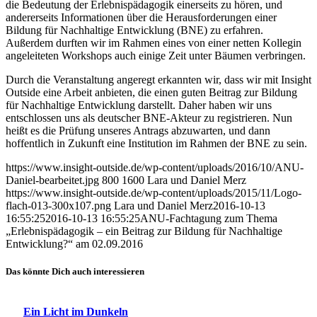
die Bedeutung der Erlebnispädagogik einerseits zu hören, und
andererseits Informationen über die Herausforderungen einer
Bildung für Nachhaltige Entwicklung (BNE) zu erfahren.
Außerdem durften wir im Rahmen eines von einer netten Kollegin
angeleiteten Workshops auch einige Zeit unter Bäumen verbringen.
Durch die Veranstaltung angeregt erkannten wir, dass wir mit Insight
Outside eine Arbeit anbieten, die einen guten Beitrag zur Bildung
für Nachhaltige Entwicklung darstellt. Daher haben wir uns
entschlossen uns als deutscher BNE-Akteur zu registrieren. Nun
heißt es die Prüfung unseres Antrags abzuwarten, und dann
hoffentlich in Zukunft eine Institution im Rahmen der BNE zu sein.
https://www.insight-outside.de/wp-content/uploads/2016/10/ANU-
Daniel-bearbeitet.jpg
800
1600
Lara und Daniel Merz
https://www.insight-outside.de/wp-content/uploads/2015/11/Logo-
flach-013-300x107.png
Lara und Daniel Merz
2016-10-13
16:55:25
2016-10-13 16:55:25
ANU-Fachtagung zum Thema
„Erlebnispädagogik – ein Beitrag zur Bildung für Nachhaltige
Entwicklung?“ am 02.09.2016
Das könnte Dich auch interessieren
Ein Licht im Dunkeln