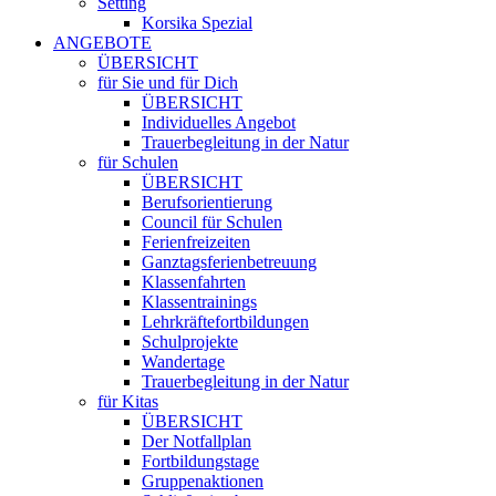
Setting
Korsika Spezial
ANGEBOTE
ÜBERSICHT
für Sie und für Dich
ÜBERSICHT
Individuelles Angebot
Trauerbegleitung in der Natur
für Schulen
ÜBERSICHT
Berufsorientierung
Council für Schulen
Ferienfreizeiten
Ganztagsferienbetreuung
Klassenfahrten
Klassentrainings
Lehrkräftefortbildungen
Schulprojekte
Wandertage
Trauerbegleitung in der Natur
für Kitas
ÜBERSICHT
Der Notfallplan
Fortbildungstage
Gruppenaktionen