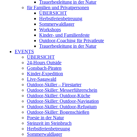
Trauerbegleitung in der Natur
für Familien und Privatpersonen
ÜBERSICHT
Herbstferienbetreuung
Sommerwaldlager
Workshops
Kinder- und Familienfeste
Outdoor-Coaching für Privatleute
Trauerbegleitung in der Natur
EVENTS
ÜBERSICHT
24-Hours Outside
Gonsbach-Piraten
Kinder-Expedition
Live-Sagawald
Outdoor-Skiller – Firestarter
Outdoor-Skiller: Messerführerschein
Outdoor-Skiller: Outdoor-Küche
Outdoor-Skiller: Outdoor-Navigation
Outdoor-Skiller: Outdoor-Refugium
Outdoor-Skiller: Bogenschießen
Poesie in der Natur
Steinzeit im Steinbruch
Herbstferienbetreuung
Sommerwaldlager