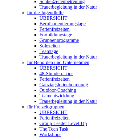
Schließzeitenbetreuung
Trauerbegleitung in der Natur
für die Jugendhilfe
ÜBERSICHT
Berufsorientierungstage
Ferienfreizeiten
Fortbildungstage
Gruppenprogramme
Solozeiten
Teamtage
Trauerbegleitung in der Natur
für Behörden und Unternehmen
ÜBERSICHT
48-Stunden-Trips
Ferienfreizeiten
Ganztagsferienbetreuung
Outdoor-Coaching
Teamentwicklung
Trauerbegleitung in der Natur
für Freizeitgruppen
ÜBERSICHT
Ferienfreizeiten
Group Leader Level-Up
The Teen Task
Workshops