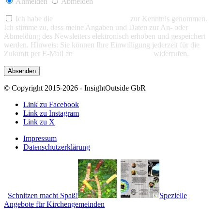
Anmelden
Abmelden
Ich habe die
Datenschutzerklärung
zur Kenntnis genommen.
Ich stimme zu, dass meine Angaben und Daten zur An- oder
Abmeldung des Newsletters elektronisch erhoben und gespeichert
werden. Hinweis: Sie können Ihre Einwilligung jederzeit für die
Zukunft per E-Mail an
info@insight-outside.de
widerrufen.
© Copyright 2015-2026 - InsightOutside GbR
Link zu Facebook
Link zu Instagram
Link zu X
Impressum
Datenschutzerklärung
Schnitzen macht Spaß!
Spezielle
Angebote für Kirchengemeinden