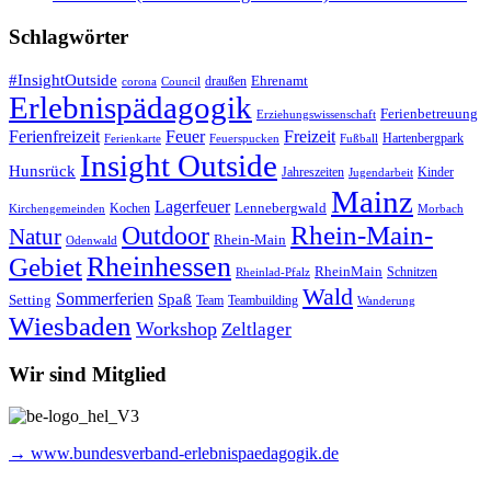
Schlagwörter
#InsightOutside
Ehrenamt
draußen
corona
Council
Erlebnispädagogik
Ferienbetreuung
Erziehungswissenschaft
Ferienfreizeit
Feuer
Freizeit
Hartenbergpark
Ferienkarte
Feuerspucken
Fußball
Insight Outside
Hunsrück
Jahreszeiten
Kinder
Jugendarbeit
Mainz
Lagerfeuer
Lennebergwald
Kochen
Kirchengemeinden
Morbach
Rhein-Main-
Outdoor
Natur
Rhein-Main
Odenwald
Rheinhessen
Gebiet
RheinMain
Schnitzen
Rheinlad-Pfalz
Wald
Sommerferien
Spaß
Setting
Team
Teambuilding
Wanderung
Wiesbaden
Workshop
Zeltlager
Wir sind Mitglied
→ www.bundesverband-erlebnispaedagogik.de