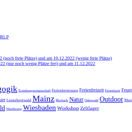
n RLP
2 (noch freie Plätze) und am 10.12.2022 (wenig freie Plätze)
22 (nur noch wenig Plätze frei) und am 11.12.2022
gogik
Ferienfreizeit
Feuer
Ferienbetreuung
Erziehungswissenschaft
Ferienkarte
Mainz
Outdoor
Natur
uer
Rhe
Lennebergwald
Morbach
Odenwald
Wiesbaden
ld
Workshop
Zeltlager
Wanderung