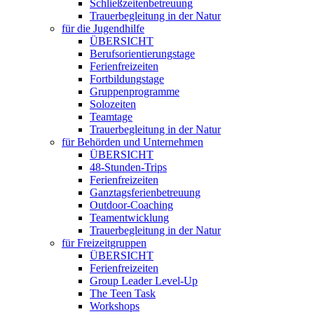
Schließzeitenbetreuung
Trauerbegleitung in der Natur
für die Jugendhilfe
ÜBERSICHT
Berufsorientierungstage
Ferienfreizeiten
Fortbildungstage
Gruppenprogramme
Solozeiten
Teamtage
Trauerbegleitung in der Natur
für Behörden und Unternehmen
ÜBERSICHT
48-Stunden-Trips
Ferienfreizeiten
Ganztagsferienbetreuung
Outdoor-Coaching
Teamentwicklung
Trauerbegleitung in der Natur
für Freizeitgruppen
ÜBERSICHT
Ferienfreizeiten
Group Leader Level-Up
The Teen Task
Workshops