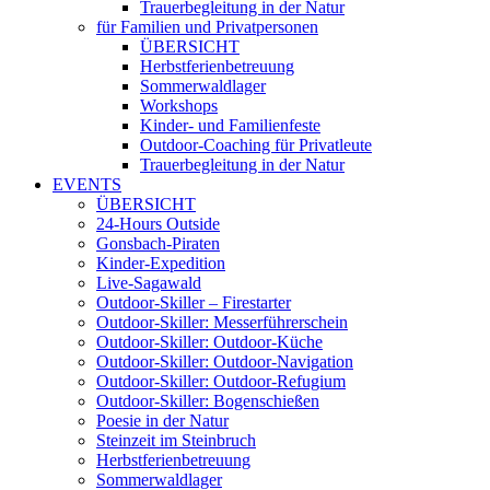
Trauerbegleitung in der Natur
für Familien und Privatpersonen
ÜBERSICHT
Herbstferienbetreuung
Sommerwaldlager
Workshops
Kinder- und Familienfeste
Outdoor-Coaching für Privatleute
Trauerbegleitung in der Natur
EVENTS
ÜBERSICHT
24-Hours Outside
Gonsbach-Piraten
Kinder-Expedition
Live-Sagawald
Outdoor-Skiller – Firestarter
Outdoor-Skiller: Messerführerschein
Outdoor-Skiller: Outdoor-Küche
Outdoor-Skiller: Outdoor-Navigation
Outdoor-Skiller: Outdoor-Refugium
Outdoor-Skiller: Bogenschießen
Poesie in der Natur
Steinzeit im Steinbruch
Herbstferienbetreuung
Sommerwaldlager