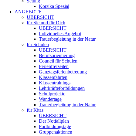
Setting
Korsika Spezial
ANGEBOTE
ÜBERSICHT
für Sie und für Dich
ÜBERSICHT
Individuelles Angebot
Trauerbegleitung in der Natur
für Schulen
ÜBERSICHT
Berufsorientierung
Council für Schulen
Ferienfreizeiten
Ganztagsferienbetreuung
Klassenfahrten
Klassentrainings
Lehrkräftefortbildungen
Schulprojekte
Wandertage
Trauerbegleitung in der Natur
für Kitas
ÜBERSICHT
Der Notfallplan
Fortbildungstage
Gruppenaktionen