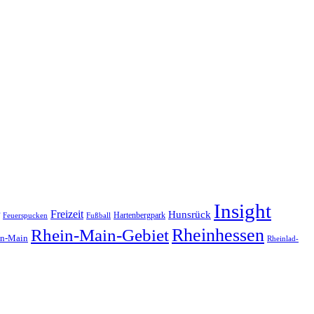
Insight
Freizeit
Hunsrück
Hartenbergpark
Feuerspucken
Fußball
Rheinhessen
Rhein-Main-Gebiet
in-Main
Rheinlad-