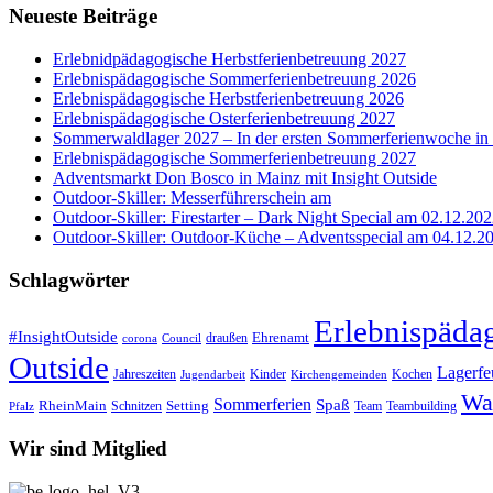
Neueste Beiträge
Erlebnidpädagogische Herbstferienbetreuung 2027
Erlebnispädagogische Sommerferienbetreuung 2026
Erlebnispädagogische Herbstferienbetreuung 2026
Erlebnispädagogische Osterferienbetreuung 2027
Sommerwaldlager 2027 – In der ersten Sommerferienwoche i
Erlebnispädagogische Sommerferienbetreuung 2027
Adventsmarkt Don Bosco in Mainz mit Insight Outside
Outdoor-Skiller: Messerführerschein am
Outdoor-Skiller: Firestarter – Dark Night Special am 02.12.202
Outdoor-Skiller: Outdoor-Küche – Adventsspecial am 04.12.20
Schlagwörter
Erlebnispäda
#InsightOutside
Ehrenamt
draußen
corona
Council
Outside
Lagerfe
Jahreszeiten
Kinder
Kochen
Jugendarbeit
Kirchengemeinden
Wa
Sommerferien
Spaß
Setting
RheinMain
Schnitzen
Team
Teambuilding
Pfalz
Wir sind Mitglied