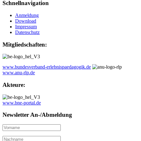
Schnellnavigation
Anmeldung
Download
Impressum
Datenschutz
Mitgliedschaften:
www.bundesverband-erlebnispaedagogik.de
www.anu-rlp.de
Akteure:
www.bne-portal.de
Newsletter An-/Abmeldung