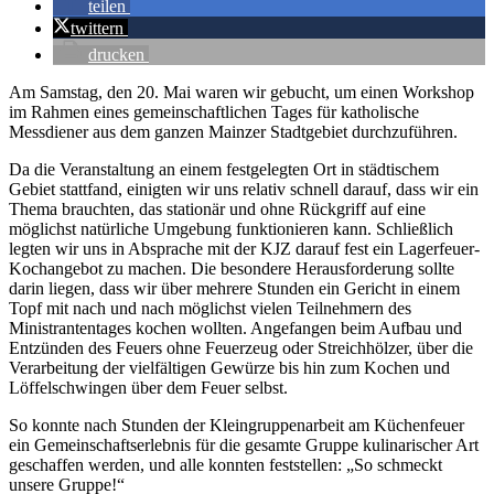
teilen
twittern
drucken
Am Samstag, den 20. Mai waren wir gebucht, um einen Workshop
im Rahmen eines gemeinschaftlichen Tages für katholische
Messdiener aus dem ganzen Mainzer Stadtgebiet durchzuführen.
Da die Veranstaltung an einem festgelegten Ort in städtischem
Gebiet stattfand, einigten wir uns relativ schnell darauf, dass wir ein
Thema brauchten, das stationär und ohne Rückgriff auf eine
möglichst natürliche Umgebung funktionieren kann. Schließlich
legten wir uns in Absprache mit der KJZ darauf fest ein Lagerfeuer-
Kochangebot zu machen. Die besondere Herausforderung sollte
darin liegen, dass wir über mehrere Stunden ein Gericht in einem
Topf mit nach und nach möglichst vielen Teilnehmern des
Ministrantentages kochen wollten. Angefangen beim Aufbau und
Entzünden des Feuers ohne Feuerzeug oder Streichhölzer, über die
Verarbeitung der vielfältigen Gewürze bis hin zum Kochen und
Löffelschwingen über dem Feuer selbst.
So konnte nach Stunden der Kleingruppenarbeit am Küchenfeuer
ein Gemeinschaftserlebnis für die gesamte Gruppe kulinarischer Art
geschaffen werden, und alle konnten feststellen: „So schmeckt
unsere Gruppe!“