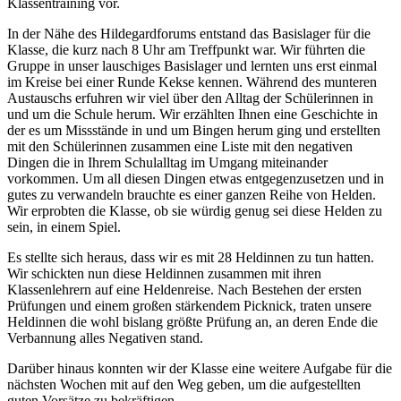
Klassentraining vor.
In der Nähe des Hildegardforums entstand das Basislager für die
Klasse, die kurz nach 8 Uhr am Treffpunkt war. Wir führten die
Gruppe in unser lauschiges Basislager und lernten uns erst einmal
im Kreise bei einer Runde Kekse kennen. Während des munteren
Austauschs erfuhren wir viel über den Alltag der Schülerinnen in
und um die Schule herum. Wir erzählten Ihnen eine Geschichte in
der es um Missstände in und um Bingen herum ging und erstellten
mit den Schülerinnen zusammen eine Liste mit den negativen
Dingen die in Ihrem Schulalltag im Umgang miteinander
vorkommen. Um all diesen Dingen etwas entgegenzusetzen und in
gutes zu verwandeln brauchte es einer ganzen Reihe von Helden.
Wir erprobten die Klasse, ob sie würdig genug sei diese Helden zu
sein, in einem Spiel.
Es stellte sich heraus, dass wir es mit 28 Heldinnen zu tun hatten.
Wir schickten nun diese Heldinnen zusammen mit ihren
Klassenlehrern auf eine Heldenreise. Nach Bestehen der ersten
Prüfungen und einem großen stärkendem Picknick, traten unsere
Heldinnen die wohl bislang größte Prüfung an, an deren Ende die
Verbannung alles Negativen stand.
Darüber hinaus konnten wir der Klasse eine weitere Aufgabe für die
nächsten Wochen mit auf den Weg geben, um die aufgestellten
guten Vorsätze zu bekräftigen.