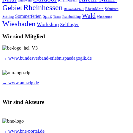
Rhein-Main
Odenwald
Rheinhessen
Gebiet
RheinMain
Schnitzen
Rheinlad-Pfalz
Wald
Sommerferien
Spaß
Setting
Team
Teambuilding
Wanderung
Wiesbaden
Workshop
Zeltlager
Wir sind Mitglied
→ www.bundesverband-erlebnispaedagogik.de
→ www.anu-rlp.de
Wir sind Akteure
→ www.bne-portal.de