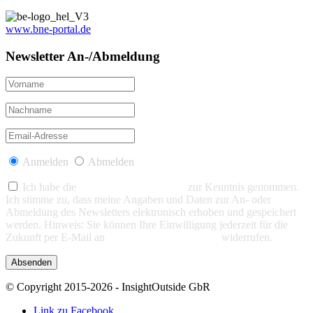
www.bne-portal.de
Newsletter An-/Abmeldung
Anmelden
Abmelden
Ich habe die
Datenschutzerklärung
zur Kenntnis genommen.
Ich stimme zu, dass meine Angaben und Daten zur An- oder
Abmeldung des Newsletters elektronisch erhoben und gespeichert
werden. Hinweis: Sie können Ihre Einwilligung jederzeit für die
Zukunft per E-Mail an
info@insight-outside.de
widerrufen.
© Copyright 2015-2026 - InsightOutside GbR
Link zu Facebook