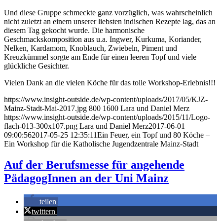
Und diese Gruppe schmeckte ganz vorzüglich, was wahrscheinlich
nicht zuletzt an einem unserer liebsten indischen Rezepte lag, das an
diesem Tag gekocht wurde. Die harmonische
Geschmackskomposition aus u.a. Ingwer, Kurkuma, Koriander,
Nelken, Kardamom, Knoblauch, Zwiebeln, Piment und
Kreuzkümmel sorgte am Ende für einen leeren Topf und viele
glückliche Gesichter.
Vielen Dank an die vielen Köche für das tolle Workshop-Erlebnis!!!
https://www.insight-outside.de/wp-content/uploads/2017/05/KJZ-
Mainz-Stadt-Mai-2017.jpg
800
1600
Lara und Daniel Merz
https://www.insight-outside.de/wp-content/uploads/2015/11/Logo-
flach-013-300x107.png
Lara und Daniel Merz
2017-06-01
09:00:56
2017-05-25 12:35:11
Ein Feuer, ein Topf und 80 Köche –
Ein Workshop für die Katholische Jugendzentrale Mainz-Stadt
Auf der Berufsmesse für angehende
PädagogInnen an der Uni Mainz
teilen
twittern