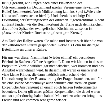
fleißig gezählt, wie Fragen nach einer Plakatwand des
Ortsvereinsrings (in Deutschland spielen Vereine eine gewichtige
Rolle!) beantwortet. Auch Mülltrennung kam ins Spiel („Wie viele
Kunststofftonnen stehen hier?“). Und ebenfalls wichtig: Die
Erkundung der Öffnungszeiten des örtlichen Jugendzentrums. Recht
amüsant fanden wir die Beantwortung der Frage nach dem Zeichen,
das auf der Spitze des evangelischen Kirchturms zu sehen ist
(Antwort der Kinder: Buchstabe „t“ statt „ein Kreuz“).
Am Ende der Rallye waren alle müde und freuten sich über die von
der katholischen Pfarrei gespendeten Kekse als Lohn für die rege
Beteiligung an unserer Rallye.
Für uns war dieser Nachmittag (wieder einmal) ein besonderes
Erlebnis in Sachen „Offene Angebote“. Denn wir können in diesem
Projekt im Vorfeld wirklich gar nicht absehen, wer kommen und das
Angebot wahrnehmen wird. In diesem Fall waren es unerwartet
viele kleine Kinder, die dann natürlich entsprechend viel
Unterstützung bei der Beantwortung der Fragen brauchten, und für
die eine solche Stadtteilrallye auch wirklich eine ziemlich große
körperliche Anstrengung an einem solch heißen Frühsommertag
bedeutete. Daher gilt unser größter Respekt allen, die dabei waren
und so tapfer durchgehalten haben! Mit euch zu arbeiten bringt uns
Freude und wir kommen sehr gerne wieder!