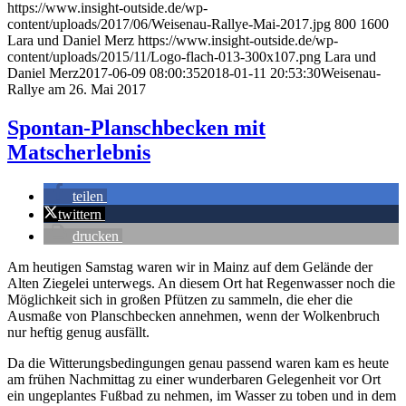
https://www.insight-outside.de/wp-
content/uploads/2017/06/Weisenau-Rallye-Mai-2017.jpg
800
1600
Lara und Daniel Merz
https://www.insight-outside.de/wp-
content/uploads/2015/11/Logo-flach-013-300x107.png
Lara und
Daniel Merz
2017-06-09 08:00:35
2018-01-11 20:53:30
Weisenau-
Rallye am 26. Mai 2017
Spontan-Planschbecken mit
Matscherlebnis
teilen
twittern
drucken
Am heutigen Samstag waren wir in Mainz auf dem Gelände der
Alten Ziegelei unterwegs. An diesem Ort hat Regenwasser noch die
Möglichkeit sich in großen Pfützen zu sammeln, die eher die
Ausmaße von Planschbecken annehmen, wenn der Wolkenbruch
nur heftig genug ausfällt.
Da die Witterungsbedingungen genau passend waren kam es heute
am frühen Nachmittag zu einer wunderbaren Gelegenheit vor Ort
ein ungeplantes Fußbad zu nehmen, im Wasser zu toben und in dem