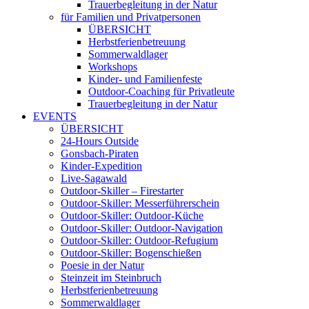
Trauerbegleitung in der Natur
für Familien und Privatpersonen
ÜBERSICHT
Herbstferienbetreuung
Sommerwaldlager
Workshops
Kinder- und Familienfeste
Outdoor-Coaching für Privatleute
Trauerbegleitung in der Natur
EVENTS
ÜBERSICHT
24-Hours Outside
Gonsbach-Piraten
Kinder-Expedition
Live-Sagawald
Outdoor-Skiller – Firestarter
Outdoor-Skiller: Messerführerschein
Outdoor-Skiller: Outdoor-Küche
Outdoor-Skiller: Outdoor-Navigation
Outdoor-Skiller: Outdoor-Refugium
Outdoor-Skiller: Bogenschießen
Poesie in der Natur
Steinzeit im Steinbruch
Herbstferienbetreuung
Sommerwaldlager