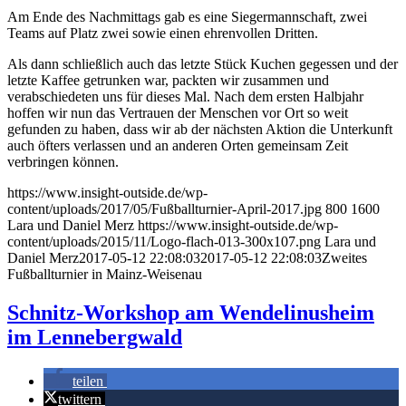
Am Ende des Nachmittags gab es eine Siegermannschaft, zwei
Teams auf Platz zwei sowie einen ehrenvollen Dritten.
Als dann schließlich auch das letzte Stück Kuchen gegessen und der
letzte Kaffee getrunken war, packten wir zusammen und
verabschiedeten uns für dieses Mal. Nach dem ersten Halbjahr
hoffen wir nun das Vertrauen der Menschen vor Ort so weit
gefunden zu haben, dass wir ab der nächsten Aktion die Unterkunft
auch öfters verlassen und an anderen Orten gemeinsam Zeit
verbringen können.
https://www.insight-outside.de/wp-
content/uploads/2017/05/Fußballturnier-April-2017.jpg
800
1600
Lara und Daniel Merz
https://www.insight-outside.de/wp-
content/uploads/2015/11/Logo-flach-013-300x107.png
Lara und
Daniel Merz
2017-05-12 22:08:03
2017-05-12 22:08:03
Zweites
Fußballturnier in Mainz-Weisenau
Schnitz-Workshop am Wendelinusheim
im Lennebergwald
teilen
twittern