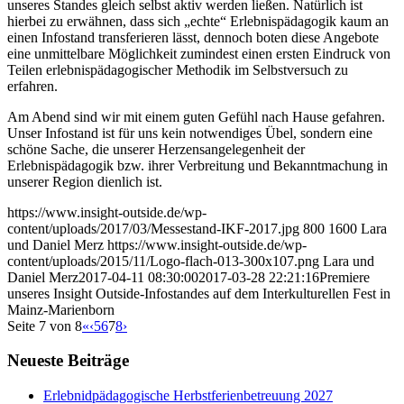
unseres Standes gleich selbst aktiv werden ließen. Natürlich ist
hierbei zu erwähnen, dass sich „echte“ Erlebnispädagogik kaum an
einen Infostand transferieren lässt, dennoch boten diese Angebote
eine unmittelbare Möglichkeit zumindest einen ersten Eindruck von
Teilen erlebnispädagogischer Methodik im Selbstversuch zu
erfahren.
Am Abend sind wir mit einem guten Gefühl nach Hause gefahren.
Unser Infostand ist für uns kein notwendiges Übel, sondern eine
schöne Sache, die unserer Herzensangelegenheit der
Erlebnispädagogik bzw. ihrer Verbreitung und Bekanntmachung in
unserer Region dienlich ist.
https://www.insight-outside.de/wp-
content/uploads/2017/03/Messestand-IKF-2017.jpg
800
1600
Lara
und Daniel Merz
https://www.insight-outside.de/wp-
content/uploads/2015/11/Logo-flach-013-300x107.png
Lara und
Daniel Merz
2017-04-11 08:30:00
2017-03-28 22:21:16
Premiere
unseres Insight Outside-Infostandes auf dem Interkulturellen Fest in
Mainz-Marienborn
Seite 7 von 8
«
‹
5
6
7
8
›
Neueste Beiträge
Erlebnidpädagogische Herbstferienbetreuung 2027