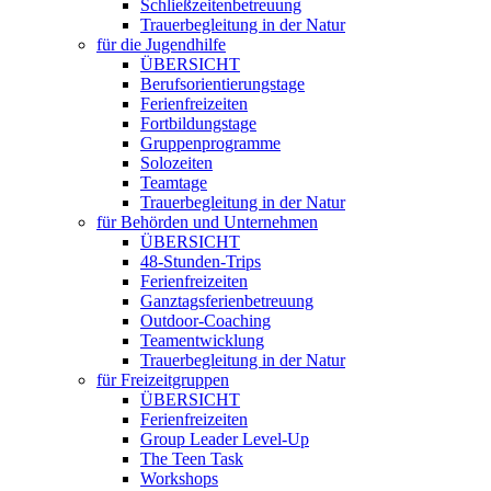
Schließzeitenbetreuung
Trauerbegleitung in der Natur
für die Jugendhilfe
ÜBERSICHT
Berufsorientierungstage
Ferienfreizeiten
Fortbildungstage
Gruppenprogramme
Solozeiten
Teamtage
Trauerbegleitung in der Natur
für Behörden und Unternehmen
ÜBERSICHT
48-Stunden-Trips
Ferienfreizeiten
Ganztagsferienbetreuung
Outdoor-Coaching
Teamentwicklung
Trauerbegleitung in der Natur
für Freizeitgruppen
ÜBERSICHT
Ferienfreizeiten
Group Leader Level-Up
The Teen Task
Workshops