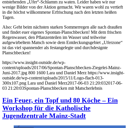
entstehenden „Ufer“-Schlamm zu waten. Leider haben wir nur
wenige Bilder von der Aktion gemacht. Wir waren wohl zu vertieft
in die höchst willkommene Erfrischung nach den letzten heißen
Tagen.
Also: Geht beim nächsten starken Sommerregen alle nach draußen
und findet euer eigenes Spontan-Planschbecken! Mit dem frischen
Regenwasser, den Pflanzenteilen im Wasser und teilweise
aufgewirbeltem Matsch sowie dem Entdeckungsgebiet „Uferzone“
ist das viel spannender als festangelegte und durchdesignte
Planschbecken!
https://www.insight-outside.de/wp-
content/uploads/2017/06/Spontan-Planschbecken-Ziegelei-Mainz-
Juni-2017.jpg
800
1600
Lara und Daniel Merz
https://www.insight-
outside.de/wp-content/uploads/2015/11/Logo-flach-013-
300x107.png
Lara und Daniel Merz
2017-06-03 21:20:03
2017-06-
03 21:20:03
Spontan-Planschbecken mit Matscherlebnis
Ein Feuer, ein Topf und 80 Köche – Ein
Workshop für die Katholische
Jugendzentrale Mainz-Stadt