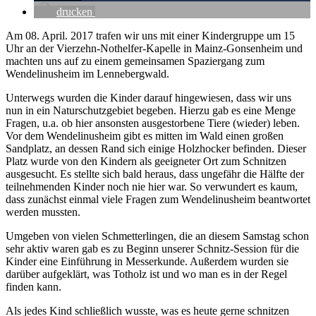
drucken
Am 08. April. 2017 trafen wir uns mit einer Kindergruppe um 15
Uhr an der Vierzehn-Nothelfer-Kapelle in Mainz-Gonsenheim und
machten uns auf zu einem gemeinsamen Spaziergang zum
Wendelinusheim im Lennebergwald.
Unterwegs wurden die Kinder darauf hingewiesen, dass wir uns
nun in ein Naturschutzgebiet begeben. Hierzu gab es eine Menge
Fragen, u.a. ob hier ansonsten ausgestorbene Tiere (wieder) leben.
Vor dem Wendelinusheim gibt es mitten im Wald einen großen
Sandplatz, an dessen Rand sich einige Holzhocker befinden. Dieser
Platz wurde von den Kindern als geeigneter Ort zum Schnitzen
ausgesucht. Es stellte sich bald heraus, dass ungefähr die Hälfte der
teilnehmenden Kinder noch nie hier war. So verwundert es kaum,
dass zunächst einmal viele Fragen zum Wendelinusheim beantwortet
werden mussten.
Umgeben von vielen Schmetterlingen, die an diesem Samstag schon
sehr aktiv waren gab es zu Beginn unserer Schnitz-Session für die
Kinder eine Einführung in Messerkunde. Außerdem wurden sie
darüber aufgeklärt, was Totholz ist und wo man es in der Regel
finden kann.
Als jedes Kind schließlich wusste, was es heute gerne schnitzen