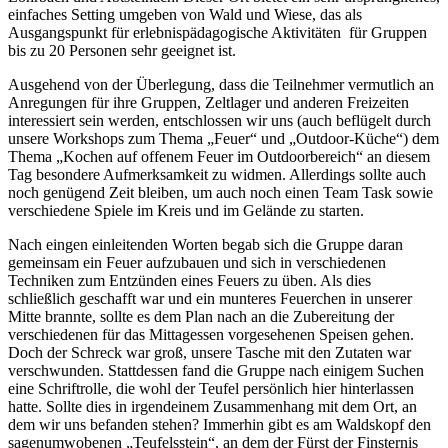
einfaches Setting umgeben von Wald und Wiese, das als
Ausgangspunkt für erlebnispädagogische Aktivitäten für Gruppen
bis zu 20 Personen sehr geeignet ist.
Ausgehend von der Überlegung, dass die Teilnehmer vermutlich an
Anregungen für ihre Gruppen, Zeltlager und anderen Freizeiten
interessiert sein werden, entschlossen wir uns (auch beflügelt durch
unsere Workshops zum Thema „Feuer“ und „Outdoor-Küche“) dem
Thema „Kochen auf offenem Feuer im Outdoorbereich“ an diesem
Tag besondere Aufmerksamkeit zu widmen. Allerdings sollte auch
noch genügend Zeit bleiben, um auch noch einen Team Task sowie
verschiedene Spiele im Kreis und im Gelände zu starten.
Nach eingen einleitenden Worten begab sich die Gruppe daran
gemeinsam ein Feuer aufzubauen und sich in verschiedenen
Techniken zum Entzünden eines Feuers zu üben. Als dies
schließlich geschafft war und ein munteres Feuerchen in unserer
Mitte brannte, sollte es dem Plan nach an die Zubereitung der
verschiedenen für das Mittagessen vorgesehenen Speisen gehen.
Doch der Schreck war groß, unsere Tasche mit den Zutaten war
verschwunden. Stattdessen fand die Gruppe nach einigem Suchen
eine Schriftrolle, die wohl der Teufel persönlich hier hinterlassen
hatte. Sollte dies in irgendeinem Zusammenhang mit dem Ort, an
dem wir uns befanden stehen? Immerhin gibt es am Waldskopf den
sagenumwobenen „Teufelsstein“, an dem der Fürst der Finsternis