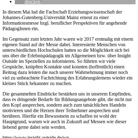
drucken
In diesem Mai lud die Fachschaft Erziehungswissenschaft der
Johannes-Gutenberg-Universität Mainz erneut zu einer
Informationsmesse bzgl. beruflicher Perspektiven für angehende
PädagogInnen ein.
Im Gegensatz zum letzten Jahr waren wir 2017 erstmalig mit einem
eigenen Stand auf der Messe dabei. Interessierte Menschen von
unterschiedlichen Hochschulen hatten so die Möglichkeit sich bei
uns über die Erlebnispädagogik im Allgemeinen bzw. über Insight
Outside im Speziellen zu informieren. So führten wir viele
Gespräche, knüpften Kontakte und konnten (hoffentlich) einen
Beitrag dazu leisten die nach unserer Wahrnehmung immer noch
viel zu unbeachtete Fachrichtung des Erfahrungslernens wieder ein
kleines Stück bekannter zu machen.
Die gesammelten Eindrücke bestärken uns in unserem Empfinden,
dass es dringende Bedarfe für Bildungsangebote gibt, die nicht nur
den Kopf ansprechen, sondern auch zum tatsächlichen Handeln
motivieren und die Herzen ihrer Teilnehmer ansprechen und
berühren. Hierfür ein Bewusstsein zu schaffen ist wohl der
Hauptgrund, warum wir auch in Zukunft auf Messen wie dieser
liebend gerne dabei sein werden.
https://www.insight-outside.de/wp-