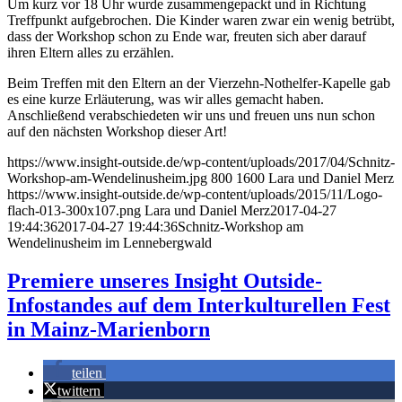
Um kurz vor 18 Uhr wurde zusammengepackt und in Richtung
Treffpunkt aufgebrochen. Die Kinder waren zwar ein wenig betrübt,
dass der Workshop schon zu Ende war, freuten sich aber darauf
ihren Eltern alles zu erzählen.
Beim Treffen mit den Eltern an der Vierzehn-Nothelfer-Kapelle gab
es eine kurze Erläuterung, was wir alles gemacht haben.
Anschließend verabschiedeten wir uns und freuen uns nun schon
auf den nächsten Workshop dieser Art!
https://www.insight-outside.de/wp-content/uploads/2017/04/Schnitz-
Workshop-am-Wendelinusheim.jpg
800
1600
Lara und Daniel Merz
https://www.insight-outside.de/wp-content/uploads/2015/11/Logo-
flach-013-300x107.png
Lara und Daniel Merz
2017-04-27
19:44:36
2017-04-27 19:44:36
Schnitz-Workshop am
Wendelinusheim im Lennebergwald
Premiere unseres Insight Outside-
Infostandes auf dem Interkulturellen Fest
in Mainz-Marienborn
teilen
twittern