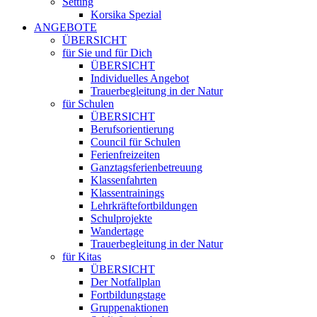
Setting
Korsika Spezial
ANGEBOTE
ÜBERSICHT
für Sie und für Dich
ÜBERSICHT
Individuelles Angebot
Trauerbegleitung in der Natur
für Schulen
ÜBERSICHT
Berufsorientierung
Council für Schulen
Ferienfreizeiten
Ganztagsferienbetreuung
Klassenfahrten
Klassentrainings
Lehrkräftefortbildungen
Schulprojekte
Wandertage
Trauerbegleitung in der Natur
für Kitas
ÜBERSICHT
Der Notfallplan
Fortbildungstage
Gruppenaktionen