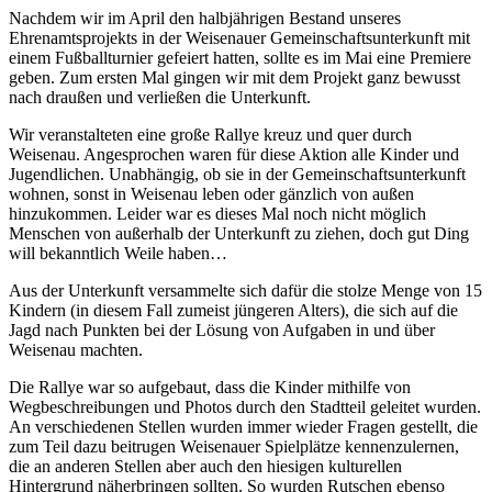
Nachdem wir im April den halbjährigen Bestand unseres
Ehrenamtsprojekts in der Weisenauer Gemeinschaftsunterkunft mit
einem Fußballturnier gefeiert hatten, sollte es im Mai eine Premiere
geben. Zum ersten Mal gingen wir mit dem Projekt ganz bewusst
nach draußen und verließen die Unterkunft.
Wir veranstalteten eine große Rallye kreuz und quer durch
Weisenau. Angesprochen waren für diese Aktion alle Kinder und
Jugendlichen. Unabhängig, ob sie in der Gemeinschaftsunterkunft
wohnen, sonst in Weisenau leben oder gänzlich von außen
hinzukommen. Leider war es dieses Mal noch nicht möglich
Menschen von außerhalb der Unterkunft zu ziehen, doch gut Ding
will bekanntlich Weile haben…
Aus der Unterkunft versammelte sich dafür die stolze Menge von 15
Kindern (in diesem Fall zumeist jüngeren Alters), die sich auf die
Jagd nach Punkten bei der Lösung von Aufgaben in und über
Weisenau machten.
Die Rallye war so aufgebaut, dass die Kinder mithilfe von
Wegbeschreibungen und Photos durch den Stadtteil geleitet wurden.
An verschiedenen Stellen wurden immer wieder Fragen gestellt, die
zum Teil dazu beitrugen Weisenauer Spielplätze kennenzulernen,
die an anderen Stellen aber auch den hiesigen kulturellen
Hintergrund näherbringen sollten. So wurden Rutschen ebenso