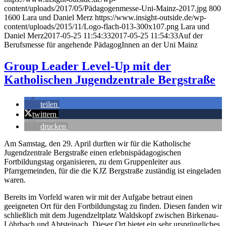
content/uploads/2017/05/Pädagogenmesse-Uni-Mainz-2017.jpg
800
1600
Lara und Daniel Merz
https://www.insight-outside.de/wp-
content/uploads/2015/11/Logo-flach-013-300x107.png
Lara und
Daniel Merz
2017-05-25 11:54:33
2017-05-25 11:54:33
Auf der
Berufsmesse für angehende PädagogInnen an der Uni Mainz
Group Leader Level-Up mit der
Katholischen Jugendzentrale Bergstraße
teilen
twittern
drucken
Am Samstag, den 29. April durften wir für die Katholische
Jugendzentrale Bergstraße einen erlebnispädagogischen
Fortbildungstag organisieren, zu dem Gruppenleiter aus
Pfarrgemeinden, für die die KJZ Bergstraße zuständig ist eingeladen
waren.
Bereits im Vorfeld waren wir mit der Aufgabe betraut einen
geeigneten Ort für den Fortbildungstag zu finden. Diesen fanden wir
schließlich mit dem Jugendzeltplatz Waldskopf zwischen Birkenau-
Löhrbach und Abtsteinach. Dieser Ort bietet ein sehr ursprüngliches,