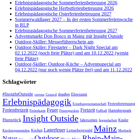
Erlebnispädagogische Sommerferienbetreuung 2026
Erlebnispädagogische Herbstferienbetreuung 2026
Erlebnispädagogische Osterferienbetreuung 2027
Sommerwaldlager 2027 – In der ersten Sommerferienwoche
in RLP
Erlebnispädagogische Sommerferienbetreuung 2027
Adventsmarkt Don Bosco in Mainz mit Insight Outside
Outdoor-Skiller: Messerführerschein am
Outdoor-Skiller: Firestarter – Dark Night Special am
02.12.2022 (noch freie Plätze) und am 10.12.2022 (wenig
freie Plätze)
Outdoor-Skiller: Outdoor-Küche – Adventsspecial am
04.12.2022 (nur noch wenig Plätze frei) und am 11.12.2022
Schlagwörter
#InsightOutside
Ehrenamt
draußen
corona
Council
Erlebnispädagogik
Ferienbetreuung
Erziehungswissenschaft
Ferienfreizeit
Feuer
Freizeit
Hartenbergpark
Ferienkarte
Feuerspucken
Fußball
Insight Outside
Hunsrück
Jahreszeiten
Kinder
Jugendarbeit
Mainz
Lagerfeuer
Lennebergwald
Kochen
Kirchengemeinden
Morbach
Rhein-Main-
Outdoor
Natur