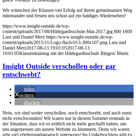
Wir wünschen der Klassen viel Erfolg auf ihrem gemeinsamen Weg
miteinander und freuen uns schon auf ein baldiges Wiedersehen!
https://www.insight-outside.de/wp-
content/uploads/2017/08/Hildegardisschule-Mai-2017.jpg
800
1600
Lara und Daniel Merz
https://www.insight-outside.de/wp-
content/uploads/2015/11/Logo-flach-013-300x107.png
Lara und
Daniel Merz
2017-08-13 19:01:05
2017-08-13
19:01:05
Klassentraining mit der Hildegardisschule Bingen/ Rhein
Insight Outside verschollen oder gar
entschwebt?
teilen
twittern
drucken
Nein, wir sind weder verschollen, noch entschwebt, und auch sonst
nicht verschwunden! Wir waren nur in diesem Sommer erstmals in
der Situation, dass wir es zeitlich nicht mehr geschafft haben, um
uns angemessen um unsere Website zu kümmern. Denn wir waren
sehr viel erlebnispädagogisch unterwegs! Im Umkehrschluss gibt es