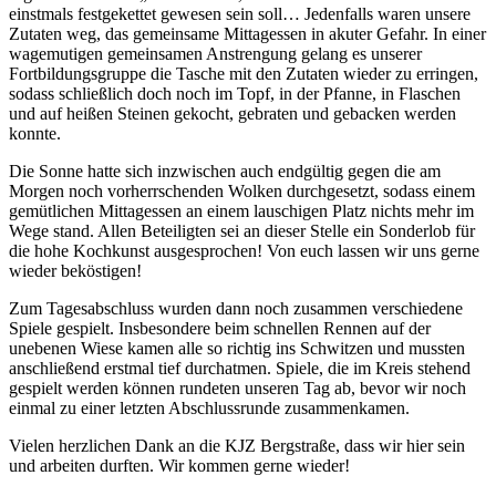
einstmals festgekettet gewesen sein soll… Jedenfalls waren unsere
Zutaten weg, das gemeinsame Mittagessen in akuter Gefahr. In einer
wagemutigen gemeinsamen Anstrengung gelang es unserer
Fortbildungsgruppe die Tasche mit den Zutaten wieder zu erringen,
sodass schließlich doch noch im Topf, in der Pfanne, in Flaschen
und auf heißen Steinen gekocht, gebraten und gebacken werden
konnte.
Die Sonne hatte sich inzwischen auch endgültig gegen die am
Morgen noch vorherrschenden Wolken durchgesetzt, sodass einem
gemütlichen Mittagessen an einem lauschigen Platz nichts mehr im
Wege stand. Allen Beteiligten sei an dieser Stelle ein Sonderlob für
die hohe Kochkunst ausgesprochen! Von euch lassen wir uns gerne
wieder beköstigen!
Zum Tagesabschluss wurden dann noch zusammen verschiedene
Spiele gespielt. Insbesondere beim schnellen Rennen auf der
unebenen Wiese kamen alle so richtig ins Schwitzen und mussten
anschließend erstmal tief durchatmen. Spiele, die im Kreis stehend
gespielt werden können rundeten unseren Tag ab, bevor wir noch
einmal zu einer letzten Abschlussrunde zusammenkamen.
Vielen herzlichen Dank an die KJZ Bergstraße, dass wir hier sein
und arbeiten durften. Wir kommen gerne wieder!