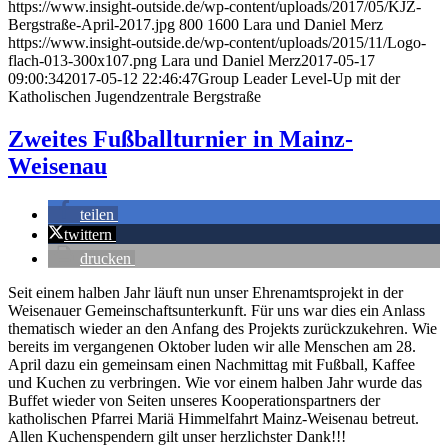
https://www.insight-outside.de/wp-content/uploads/2017/05/KJZ-
Bergstraße-April-2017.jpg
800
1600
Lara und Daniel Merz
https://www.insight-outside.de/wp-content/uploads/2015/11/Logo-
flach-013-300x107.png
Lara und Daniel Merz
2017-05-17
09:00:34
2017-05-12 22:46:47
Group Leader Level-Up mit der
Katholischen Jugendzentrale Bergstraße
Zweites Fußballturnier in Mainz-
Weisenau
teilen
twittern
drucken
Seit einem halben Jahr läuft nun unser Ehrenamtsprojekt in der
Weisenauer Gemeinschaftsunterkunft. Für uns war dies ein Anlass
thematisch wieder an den Anfang des Projekts zurückzukehren. Wie
bereits im vergangenen Oktober luden wir alle Menschen am 28.
April dazu ein gemeinsam einen Nachmittag mit Fußball, Kaffee
und Kuchen zu verbringen. Wie vor einem halben Jahr wurde das
Buffet wieder von Seiten unseres Kooperationspartners der
katholischen Pfarrei Mariä Himmelfahrt Mainz-Weisenau betreut.
Allen Kuchenspendern gilt unser herzlichster Dank!!!