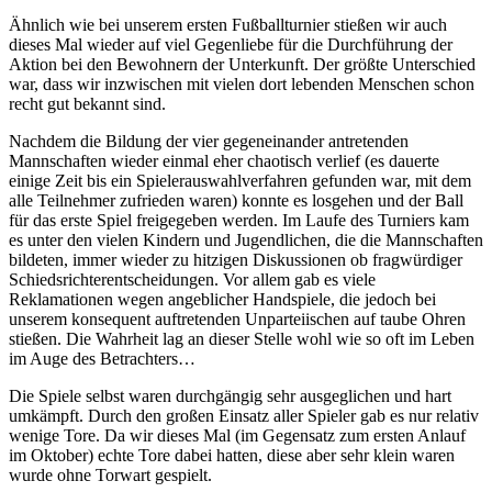
Ähnlich wie bei unserem ersten Fußballturnier stießen wir auch
dieses Mal wieder auf viel Gegenliebe für die Durchführung der
Aktion bei den Bewohnern der Unterkunft. Der größte Unterschied
war, dass wir inzwischen mit vielen dort lebenden Menschen schon
recht gut bekannt sind.
Nachdem die Bildung der vier gegeneinander antretenden
Mannschaften wieder einmal eher chaotisch verlief (es dauerte
einige Zeit bis ein Spielerauswahlverfahren gefunden war, mit dem
alle Teilnehmer zufrieden waren) konnte es losgehen und der Ball
für das erste Spiel freigegeben werden. Im Laufe des Turniers kam
es unter den vielen Kindern und Jugendlichen, die die Mannschaften
bildeten, immer wieder zu hitzigen Diskussionen ob fragwürdiger
Schiedsrichterentscheidungen. Vor allem gab es viele
Reklamationen wegen angeblicher Handspiele, die jedoch bei
unserem konsequent auftretenden Unparteiischen auf taube Ohren
stießen. Die Wahrheit lag an dieser Stelle wohl wie so oft im Leben
im Auge des Betrachters…
Die Spiele selbst waren durchgängig sehr ausgeglichen und hart
umkämpft. Durch den großen Einsatz aller Spieler gab es nur relativ
wenige Tore. Da wir dieses Mal (im Gegensatz zum ersten Anlauf
im Oktober) echte Tore dabei hatten, diese aber sehr klein waren
wurde ohne Torwart gespielt.