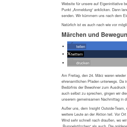
Website für unsere auf Eigeninitiativ
Punkt „Anmeldung“ anklicken. Dann la
senden. Wir kümmern uns nach dem Ein
Natürlich ist es auch nach wie vor mögl
Märchen und Bewegun
teilen
twittern
drucken
Am Freitag, den 24. März waren wieder 
ehrenamtlichen Pfaden unterwegs. Da 
Bedürfnis der Bewohner zum Ausdruck k
auch selbst zu sprechen, gingen wir die
unserem gemeinsamen Nachmittag in de
Außer uns, dem Insight Outside-Team, 
weitere Leute an der Aktion teil. Vor
Wind sehr schnell nach draußen, wo wir
„Rumpelstilzchen“ als auch „Die golde