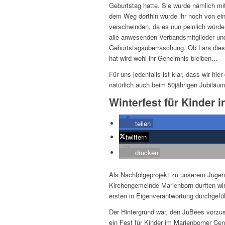
Geburtstag hatte. Sie wurde nämlich mit
dem Weg dorthin wurde ihr noch von ein
verschwinden, da es nun peinlich würde
alle anwesenden Verbandsmitglieder und
Geburtstagsüberraschung. Ob Lara diese 
hat wird wohl ihr Geheimnis bleiben…
Für uns jedenfalls ist klar, dass wir hi
natürlich auch beim 50jährigen Jubiläu
Winterfest für Kinder 
teilen
twittern
drucken
Als Nachfolgeprojekt zu unserem Juge
Kirchengemeinde Marienborn durften wir
ersten in Eigenverantwortung durchgefüh
Der Hintergrund war, den JuBees vorzu
ein Fest für Kinder im Marienborner Ce