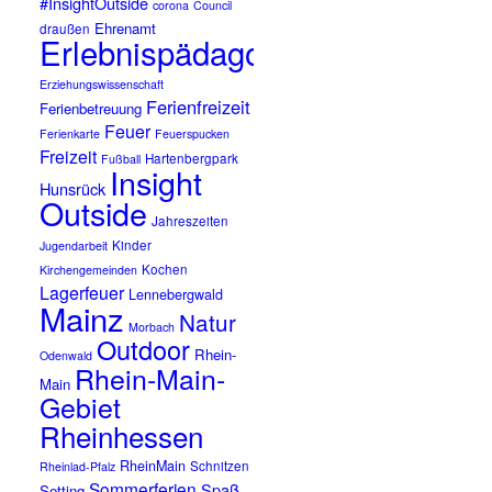
#InsightOutside
corona
Council
Ehrenamt
draußen
Erlebnispädagogik
Erziehungswissenschaft
Ferienfreizeit
Ferienbetreuung
Feuer
Ferienkarte
Feuerspucken
Freizeit
Hartenbergpark
Fußball
Insight
Hunsrück
Outside
Jahreszeiten
Kinder
Jugendarbeit
Kochen
Kirchengemeinden
Lagerfeuer
Lennebergwald
Mainz
Natur
Morbach
Outdoor
Rhein-
Odenwald
Rhein-Main-
Main
Gebiet
Rheinhessen
RheinMain
Schnitzen
Rheinlad-Pfalz
Sommerferien
Spaß
Setting