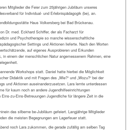
eren Mitglieder die Feier zum 25jährigen Jubiläum unseres
erband für Individual- und Erlebnispädagogik (be), an.
gendbildungsstätte Haus Volkersberg bei Bad Brückenau.
on Dr. med. Eckhard Schiffer, der als Facharzt für
dizin und Psychotherapie so manche wissenschaftliche
spädagogischer Settings und Aktionen lieferte. Nach den Worten
e wertschätzende, auf eigenes Ausprobieren und Erkunden
gik, in einem der menschlichen Natur angemessenem Rahmen, eine
elegenheit.
annende Workshops statt. Daniel hatte hierbei die Möglichkeit
ischer Didaktik und mit Fragen des „Wie?“ und „Wozu?“ bei der
ngs und Aktionen auseinanderzusetzen. Lara lernte unterdessen
hme für kaum noch an andere Jugendhilfeeinrichtungen
n Eins-zu-Eins-Betreuungen Jugendliche für längere Zeit in die
nein das silberne be-Jubiläum gefeiert. Langjährige Mitglieder
anden die meisten Begegnungen am Lagerfeuer statt.
Abend noch Lara zukommen, die gerade zufällig am selben Tag