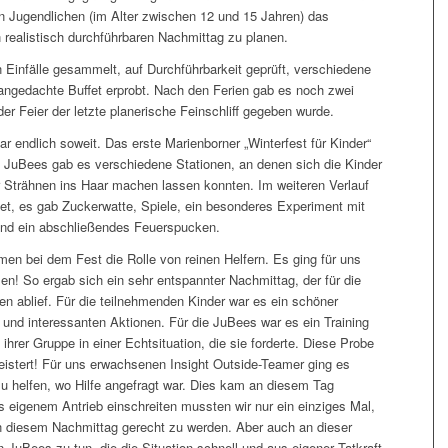
Jugendlichen (im Alter zwischen 12 und 15 Jahren) das
 realistisch durchführbaren Nachmittag zu planen.
 Einfälle gesammelt, auf Durchführbarkeit geprüft, verschiedene
angedachte Buffet erprobt. Nach den Ferien gab es noch zwei
der Feier der letzte planerische Feinschliff gegeben wurde.
 endlich soweit. Das erste Marienborner „Winterfest für Kinder“
ie JuBees gab es verschiedene Stationen, an denen sich die Kinder
er Strähnen ins Haar machen lassen konnten. Im weiteren Verlauf
et, es gab Zuckerwatte, Spiele, ein besonderes Experiment mit
und ein abschließendes Feuerspucken.
en bei dem Fest die Rolle von reinen Helfern. Es ging für uns
n! So ergab sich ein sehr entspannter Nachmittag, der für die
en ablief. Für die teilnehmenden Kinder war es ein schöner
nd interessanten Aktionen. Für die JuBees war es ein Training
 ihrer Gruppe in einer Echtsituation, die sie forderte. Diese Probe
istert! Für uns erwachsenen Insight Outside-Teamer ging es
u helfen, wo Hilfe angefragt war. Dies kam an diesem Tag
us eigenem Antrieb einschreiten mussten wir nur ein einziges Mal,
n diesem Nachmittag gerecht zu werden. Aber auch an dieser
en JuBees zu tun, die die Situation schnell und aus eigener Tatkraft