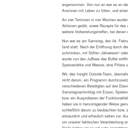
angenommen. Von nun an war es an den 
Ansinnen mit Leben zu füllen, und einen
An vier Terminen in vier Wochen wurden
Aktionen geübt, sowie Rezepte für das 
weitere Vorbereitungstreffen, bei denen 
Nun war es am Samstag, den 04. Februar
fand statt. Nach der Eröffnung durch d
schminken, mit Stiften „tätowieren“ od
wurde von den JuBees das Buffet eröffn
Speisestärke und Wasser, eine Piñata 
Wir, das Insight Outside-Team, übernahm
nicht darum, ein Programm durchzusetze
verschiedenen Beteiligten auf drei Eben
Samstagnachmittag mit Essen, Spielen u
bzw. ein Ausprobieren der Funktionalität
haben sie in hervorragender Weise geme
schließlich darum zu beobachten bzw. z
erstaunlich und erfreulich selten vor. A
um unserer faktischen Verantwortung a
Stelle hatten wir es mit sehr einsichtig