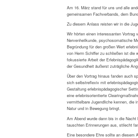
Am 16. März stand für uns und alle and
gemeinsamen Fachverbands, dem Bundesv
Zu diesem Anlass reisten wir in die Ju
Wir hörten einen interessanten Vortrag v
Nervenheilkunde, psychosomatische Me
Begründung für den großen Wert erlebni
von Herrn Schiffer zu schließen ist di
fokussierte Arbeit der Erlebnispädago
der Gesundheit äußerst zuträgliche Ang
Über den Vortrag hinaus fanden auch sp
sich selbstreflexiv mit erlebnispädagog
Gestaltung erlebnispädagogischer Setti
eine erlebnisorientierte Clearingmaßna
vermittelbare Jugendliche kennen, die i
Natur und in Bewegung bringt.
Am Abend wurde dann bis in die Nacht hi
tauschten Erinnerungen aus, stilecht f
Eine besondere Ehre sollte an diesem 