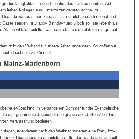
 großer Dringlichkeit in den Innenhof des Hauses gerufen. Auf
em lieben Kollegen aus Hinterzarten geraten schnell zu
. Doch da war es schon zu spät, Lara erreichte den Innenhof und
 Gäste sangen ihr „Happy Birthday“ und „Hoch soll sie leben!“ als
Aktion wirklich peinlich war, oder ob sie sich einfach nur gefreut
er dem richtigen Verband für unsere Arbeit angehören. So hoffen wir
m noch dabei sein zu können!
in Mainz-Marienborn
ndbetreuer-Coaching im vergangenen Sommer für die Evangelische
 die dort gegründete Jugendbetreuergruppe der „JuBees“ bei ihrer
rten Veranstaltung begleiten.
schlagen, irgendwann nach den Weihnachtsferien eine Party bzw.
ntrum der Begegnung zu organisieren. Die Idee wurde sehr schnell