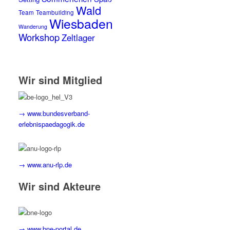
Wald
Team
Teambuilding
Wiesbaden
Wanderung
Workshop
Zeltlager
Wir sind Mitglied
→ www.bundesverband-
erlebnispaedagogik.de
→ www.anu-rlp.de
Wir sind Akteure
→ www.bne-portal.de