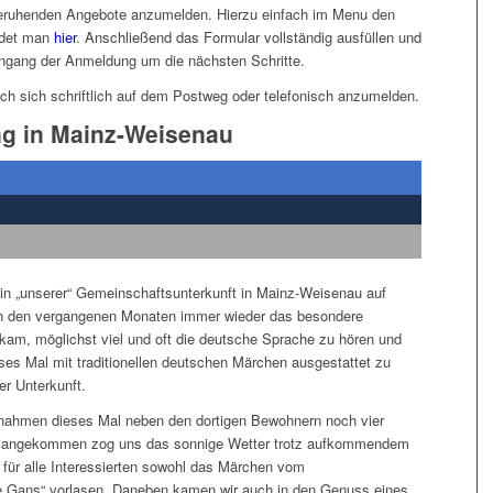
e beruhenden Angebote anzumelden. Hierzu einfach im Menu den
ndet man
hier
. Anschließend das Formular vollständig ausfüllen und
gang der Anmeldung um die nächsten Schritte.
ich sich schriftlich auf dem Postweg oder telefonisch anzumelden.
g in Mainz-Weisenau
in „unserer“ Gemeinschaftsunterkunft in Mainz-Weisenau auf
in den vergangenen Monaten immer wieder das besondere
am, möglichst viel und oft die deutsche Sprache zu hören und
ses Mal mit traditionellen deutschen Märchen ausgestattet zu
r Unterkunft.
nahmen dieses Mal neben den dortigen Bewohnern noch vier
 Ort angekommen zog uns das sonnige Wetter trotz aufkommendem
 für alle Interessierten sowohl das Märchen vom
ne Gans“ vorlasen. Daneben kamen wir auch in den Genuss eines