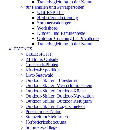
Trauerbegleitung in der Natur
für Familien und Privatpersonen
ÜBERSICHT
Herbstferienbetreuung
Sommerwaldlager
Workshops
Kinder- und Familienfeste
Outdoor-Coaching für Privatleute
Trauerbegleitung in der Natur
EVENTS
ÜBERSICHT
24-Hours Outside
Gonsbach-Piraten
Kinder-Expedition
Live-Sagawald
Outdoor-Skiller – Firestarter
Outdoor-Skiller: Messerführerschein
Outdoor-Skiller: Outdoor-Küche
Outdoor-Skiller: Outdoor-Navigation
Outdoor-Skiller: Outdoor-Refugium
Outdoor-Skiller: Bogenschießen
Poesie in der Natur
Steinzeit im Steinbruch
Herbstferienbetreuung
Sommerwaldlager