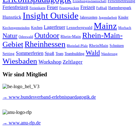
Ferienbetreuung
Erziehungswissenschaft
Ferienfreizeit
Feuer
Freizeit
Hartenbergpark
Ferienkarte
Feuerspucken
Fußball
Insight Outside
Hunsrück
Jahreszeiten
Kinder
Jugendarbeit
Mainz
Lagerfeuer
Lennebergwald
Kochen
Kirchengemeinden
Morbach
Rhein-Main-
Outdoor
Natur
Rhein-Main
Odenwald
Rheinhessen
Gebiet
RheinMain
Schnitzen
Rheinlad-Pfalz
Wald
Sommerferien
Spaß
Setting
Team
Teambuilding
Wanderung
Wiesbaden
Workshop
Zeltlager
Wir sind Mitglied
→ www.bundesverband-erlebnispaedagogik.de
→ www.anu-rlp.de