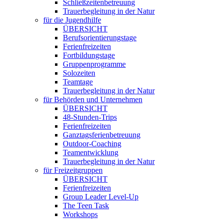
Schließzeitenbetreuung
Trauerbegleitung in der Natur
für die Jugendhilfe
ÜBERSICHT
Berufsorientierungstage
Ferienfreizeiten
Fortbildungstage
Gruppenprogramme
Solozeiten
Teamtage
Trauerbegleitung in der Natur
für Behörden und Unternehmen
ÜBERSICHT
48-Stunden-Trips
Ferienfreizeiten
Ganztagsferienbetreuung
Outdoor-Coaching
Teamentwicklung
Trauerbegleitung in der Natur
für Freizeitgruppen
ÜBERSICHT
Ferienfreizeiten
Group Leader Level-Up
The Teen Task
Workshops