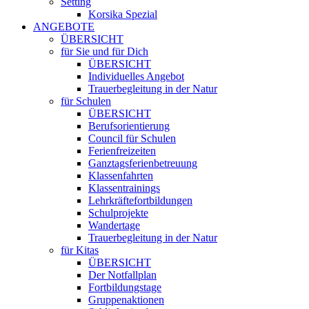
Setting
Korsika Spezial
ANGEBOTE
ÜBERSICHT
für Sie und für Dich
ÜBERSICHT
Individuelles Angebot
Trauerbegleitung in der Natur
für Schulen
ÜBERSICHT
Berufsorientierung
Council für Schulen
Ferienfreizeiten
Ganztagsferienbetreuung
Klassenfahrten
Klassentrainings
Lehrkräftefortbildungen
Schulprojekte
Wandertage
Trauerbegleitung in der Natur
für Kitas
ÜBERSICHT
Der Notfallplan
Fortbildungstage
Gruppenaktionen