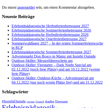
Du musst
angemeldet
sein, um einen Kommentar abzugeben.
Neueste Beiträge
Erlebnidpädagogische Herbstferienbetreuung 2027
Erlebnispädagogische Sommerferienbetreuung 2026
Erlebnispädagogische Herbstferienbetreuung 2026
Erlebnispädagogische Osterferienbetreuung 2027
Sommerwaldlager 2027 – In der ersten Sommerferienwoche
in RLP
Erlebnispädagogische Sommerferienbetreuung 2027
Adventsmarkt Don Bosco in Mainz mit Insight Outside
Outdoor-Skiller: Messerführerschein am
Outdoor-Skiller: Firestarter – Dark Night Special am
02.12.2022 (noch freie Plätze) und am 10.12.2022 (wenig
freie Plätze)
Outdoor-Skiller: Outdoor-Küche – Adventsspecial am
04.12.2022 (nur noch wenig Plätze frei) und am 11.12.2022
Schlagwörter
#InsightOutside
Ehrenamt
draußen
corona
Council
Erlebnispädagogik