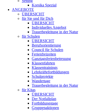
Setting
Korsika Spezial
ANGEBOTE
ÜBERSICHT
für Sie und für Dich
ÜBERSICHT
Individuelles Angebot
Trauerbegleitung in der Natur
für Schulen
ÜBERSICHT
Berufsorientierung
Council für Schulen
Ferienfreizeiten
Ganztagsferienbetreuung
Klassenfahrten
Klassentrainings
Lehrkräftefortbildungen
Schulprojekte
Wandertage
Trauerbegleitung in der Natur
für Kitas
ÜBERSICHT
Der Notfallplan
Fortbildungstage
Gruppenaktionen