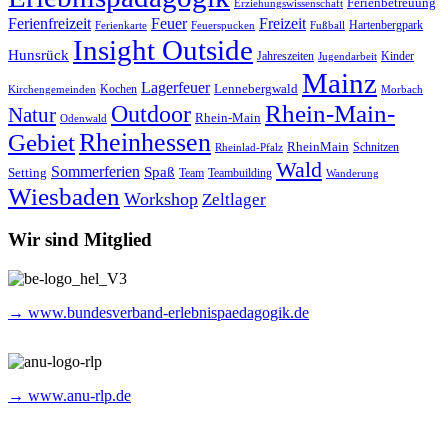
Ferienbetreuung
Erziehungswissenschaft
Ferienfreizeit
Feuer
Freizeit
Hartenbergpark
Ferienkarte
Feuerspucken
Fußball
Insight Outside
Hunsrück
Jahreszeiten
Kinder
Jugendarbeit
Mainz
Lagerfeuer
Lennebergwald
Kochen
Kirchengemeinden
Morbach
Rhein-Main-
Outdoor
Natur
Rhein-Main
Odenwald
Rheinhessen
Gebiet
RheinMain
Schnitzen
Rheinlad-Pfalz
Wald
Sommerferien
Spaß
Setting
Team
Teambuilding
Wanderung
Wiesbaden
Workshop
Zeltlager
Wir sind Mitglied
→ www.bundesverband-erlebnispaedagogik.de
→ www.anu-rlp.de