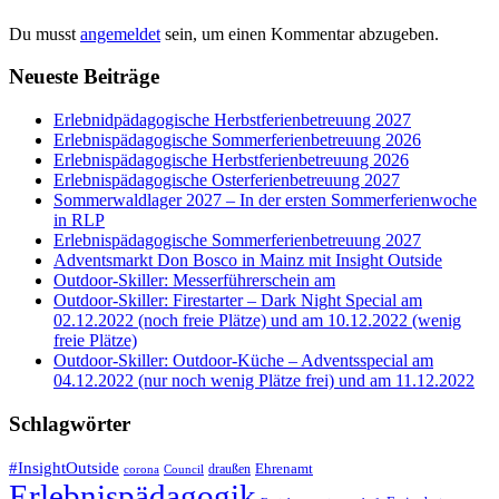
Du musst
angemeldet
sein, um einen Kommentar abzugeben.
Neueste Beiträge
Erlebnidpädagogische Herbstferienbetreuung 2027
Erlebnispädagogische Sommerferienbetreuung 2026
Erlebnispädagogische Herbstferienbetreuung 2026
Erlebnispädagogische Osterferienbetreuung 2027
Sommerwaldlager 2027 – In der ersten Sommerferienwoche
in RLP
Erlebnispädagogische Sommerferienbetreuung 2027
Adventsmarkt Don Bosco in Mainz mit Insight Outside
Outdoor-Skiller: Messerführerschein am
Outdoor-Skiller: Firestarter – Dark Night Special am
02.12.2022 (noch freie Plätze) und am 10.12.2022 (wenig
freie Plätze)
Outdoor-Skiller: Outdoor-Küche – Adventsspecial am
04.12.2022 (nur noch wenig Plätze frei) und am 11.12.2022
Schlagwörter
#InsightOutside
Ehrenamt
draußen
corona
Council
Erlebnispädagogik