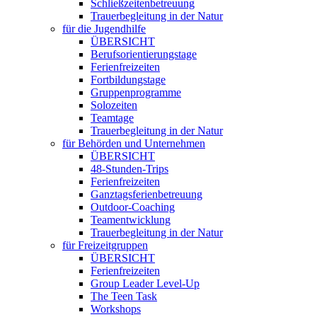
Schließzeitenbetreuung
Trauerbegleitung in der Natur
für die Jugendhilfe
ÜBERSICHT
Berufsorientierungstage
Ferienfreizeiten
Fortbildungstage
Gruppenprogramme
Solozeiten
Teamtage
Trauerbegleitung in der Natur
für Behörden und Unternehmen
ÜBERSICHT
48-Stunden-Trips
Ferienfreizeiten
Ganztagsferienbetreuung
Outdoor-Coaching
Teamentwicklung
Trauerbegleitung in der Natur
für Freizeitgruppen
ÜBERSICHT
Ferienfreizeiten
Group Leader Level-Up
The Teen Task
Workshops