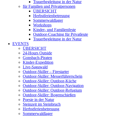
Trauerbegleitung in der Natur
für Familien und Privatpersonen
ÜBERSICHT
Herbstferienbetreuung
Sommerwaldlager
Workshops
Kinder- und Familienfeste
Outdoor-Coaching für Privatleute
Trauerbegleitung in der Natur
EVENTS
ÜBERSICHT
24-Hours Outside
Gonsbach-Piraten
Kinder-Expedition
Live-Sagawald
Outdoor-Skiller – Firestarter
Outdoor-Skiller: Messerführerschein
Outdoor-Skiller: Outdoor-Küche
Outdoor-Skiller: Outdoor-Navigation
Outdoor-Skiller: Outdoor-Refugium
Outdoor-Skiller: Bogenschießen
Poesie in der Natur
Steinzeit im Steinbruch
Herbstferienbetreuung
Sommerwaldlager