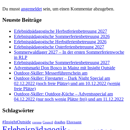
Du musst
angemeldet
sein, um einen Kommentar abzugeben.
Neueste Beiträge
Erlebnidpädagogische Herbstferienbetreuung 2027
Erlebnispädagogische Sommerferienbetreuung 2026
Erlebnispädagogische Herbstferienbetreuung 2026
Erlebnispädagogische Osterferienbetreuung 2027
Sommerwaldlager 2027 – In der ersten Sommerferienwoche
in RLP
Erlebnispädagogische Sommerferienbetreuung 2027
Adventsmarkt Don Bosco in Mainz mit Insight Outside
Outdoor-Skiller: Messerführerschein am
Outdoor-Skiller: Firestarter – Dark Night Special am
02.12.2022 (noch freie Plätze) und am 10.12.2022 (wenig
freie Plätze)
Outdoor-Skiller: Outdoor-Küche – Adventsspecial am
04.12.2022 (nur noch wenig Plätze frei) und am 11.12.2022
Schlagwörter
#InsightOutside
Ehrenamt
draußen
corona
Council
Erlebnispädagogik