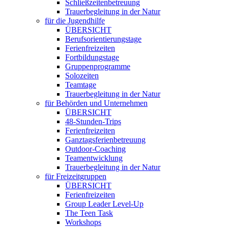
Schließzeitenbetreuung
Trauerbegleitung in der Natur
für die Jugendhilfe
ÜBERSICHT
Berufsorientierungstage
Ferienfreizeiten
Fortbildungstage
Gruppenprogramme
Solozeiten
Teamtage
Trauerbegleitung in der Natur
für Behörden und Unternehmen
ÜBERSICHT
48-Stunden-Trips
Ferienfreizeiten
Ganztagsferienbetreuung
Outdoor-Coaching
Teamentwicklung
Trauerbegleitung in der Natur
für Freizeitgruppen
ÜBERSICHT
Ferienfreizeiten
Group Leader Level-Up
The Teen Task
Workshops