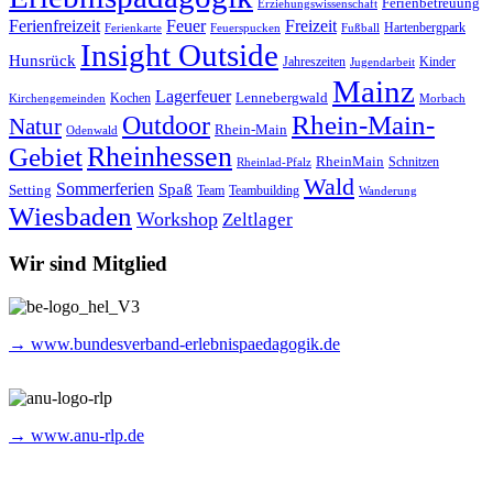
Ferienbetreuung
Erziehungswissenschaft
Ferienfreizeit
Feuer
Freizeit
Hartenbergpark
Ferienkarte
Feuerspucken
Fußball
Insight Outside
Hunsrück
Jahreszeiten
Kinder
Jugendarbeit
Mainz
Lagerfeuer
Lennebergwald
Kochen
Kirchengemeinden
Morbach
Rhein-Main-
Outdoor
Natur
Rhein-Main
Odenwald
Rheinhessen
Gebiet
RheinMain
Schnitzen
Rheinlad-Pfalz
Wald
Sommerferien
Spaß
Setting
Team
Teambuilding
Wanderung
Wiesbaden
Workshop
Zeltlager
Wir sind Mitglied
→ www.bundesverband-erlebnispaedagogik.de
→ www.anu-rlp.de