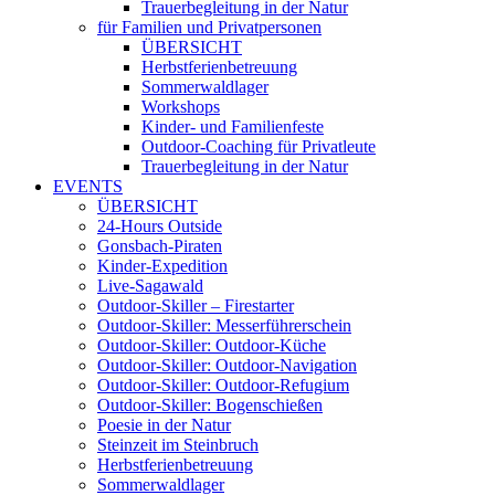
Trauerbegleitung in der Natur
für Familien und Privatpersonen
ÜBERSICHT
Herbstferienbetreuung
Sommerwaldlager
Workshops
Kinder- und Familienfeste
Outdoor-Coaching für Privatleute
Trauerbegleitung in der Natur
EVENTS
ÜBERSICHT
24-Hours Outside
Gonsbach-Piraten
Kinder-Expedition
Live-Sagawald
Outdoor-Skiller – Firestarter
Outdoor-Skiller: Messerführerschein
Outdoor-Skiller: Outdoor-Küche
Outdoor-Skiller: Outdoor-Navigation
Outdoor-Skiller: Outdoor-Refugium
Outdoor-Skiller: Bogenschießen
Poesie in der Natur
Steinzeit im Steinbruch
Herbstferienbetreuung
Sommerwaldlager