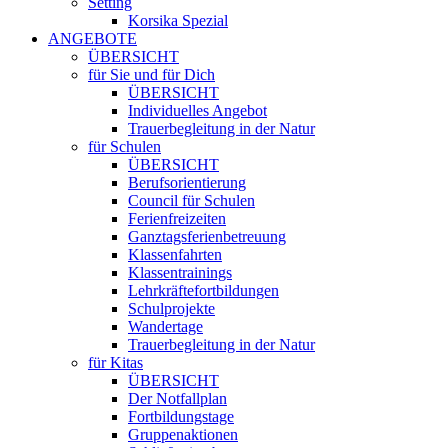
Setting
Korsika Spezial
ANGEBOTE
ÜBERSICHT
für Sie und für Dich
ÜBERSICHT
Individuelles Angebot
Trauerbegleitung in der Natur
für Schulen
ÜBERSICHT
Berufsorientierung
Council für Schulen
Ferienfreizeiten
Ganztagsferienbetreuung
Klassenfahrten
Klassentrainings
Lehrkräftefortbildungen
Schulprojekte
Wandertage
Trauerbegleitung in der Natur
für Kitas
ÜBERSICHT
Der Notfallplan
Fortbildungstage
Gruppenaktionen