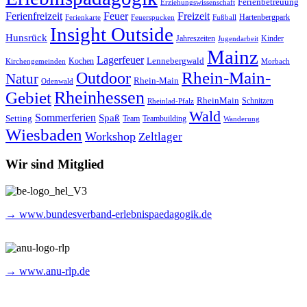
Ferienbetreuung
Erziehungswissenschaft
Ferienfreizeit
Feuer
Freizeit
Hartenbergpark
Ferienkarte
Feuerspucken
Fußball
Insight Outside
Hunsrück
Jahreszeiten
Kinder
Jugendarbeit
Mainz
Lagerfeuer
Lennebergwald
Kochen
Kirchengemeinden
Morbach
Rhein-Main-
Outdoor
Natur
Rhein-Main
Odenwald
Rheinhessen
Gebiet
RheinMain
Schnitzen
Rheinlad-Pfalz
Wald
Sommerferien
Spaß
Setting
Team
Teambuilding
Wanderung
Wiesbaden
Workshop
Zeltlager
Wir sind Mitglied
→ www.bundesverband-erlebnispaedagogik.de
→ www.anu-rlp.de