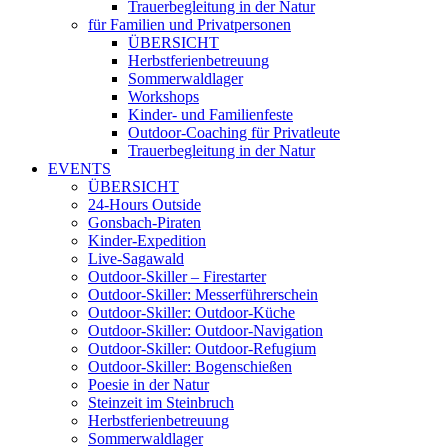
Trauerbegleitung in der Natur
für Familien und Privatpersonen
ÜBERSICHT
Herbstferienbetreuung
Sommerwaldlager
Workshops
Kinder- und Familienfeste
Outdoor-Coaching für Privatleute
Trauerbegleitung in der Natur
EVENTS
ÜBERSICHT
24-Hours Outside
Gonsbach-Piraten
Kinder-Expedition
Live-Sagawald
Outdoor-Skiller – Firestarter
Outdoor-Skiller: Messerführerschein
Outdoor-Skiller: Outdoor-Küche
Outdoor-Skiller: Outdoor-Navigation
Outdoor-Skiller: Outdoor-Refugium
Outdoor-Skiller: Bogenschießen
Poesie in der Natur
Steinzeit im Steinbruch
Herbstferienbetreuung
Sommerwaldlager