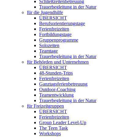
Schließzeitenbetreuung
Trauerbegleitung in der Natur
für die Jugendhilfe
ÜBERSICHT
Berufsorientierungstage
Ferienfreizeiten
Fortbildungstage
Gruppenprogramme
Solozeiten
Teamtage
Trauerbegleitung in der Natur
für Behörden und Unternehmen
ÜBERSICHT
48-Stunden-Trips
Ferienfreizeiten
Ganztagsferienbetreuung
Outdoor-Coaching
Teamentwicklung
Trauerbegleitung in der Natur
für Freizeitgruppen
ÜBERSICHT
Ferienfreizeiten
Group Leader Level-Up
The Teen Task
Workshops