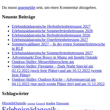
Du musst
angemeldet
sein, um einen Kommentar abzugeben.
Neueste Beiträge
Erlebnidpädagogische Herbstferienbetreuung 2027
Erlebnispädagogische Sommerferienbetreuung 2026
Erlebnispädagogische Herbstferienbetreuung 2026
Erlebnispädagogische Osterferienbetreuung 2027
Sommerwaldlager 2027 – In der ersten Sommerferienwoche
in RLP
Erlebnispädagogische Sommerferienbetreuung 2027
Adventsmarkt Don Bosco in Mainz mit Insight Outside
Outdoor-Skiller: Messerführerschein am
Outdoor-Skiller: Firestarter – Dark Night Special am
02.12.2022 (noch freie Plätze) und am 10.12.2022 (wenig
freie Plätze)
Outdoor-Skiller: Outdoor-Küche – Adventsspecial am
04.12.2022 (nur noch wenig Plätze frei) und am 11.12.2022
Schlagwörter
#InsightOutside
Ehrenamt
draußen
corona
Council
Erlebnispädagogik