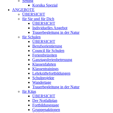
Setting
Korsika Spezial
ANGEBOTE
ÜBERSICHT
für Sie und für Dich
ÜBERSICHT
Individuelles Angebot
Trauerbegleitung in der Natur
für Schulen
ÜBERSICHT
Berufsorientierung
Council für Schulen
Ferienfreizeiten
Ganztagsferienbetreuung
Klassenfahrten
Klassentrainings
Lehrkräftefortbildungen
Schulprojekte
Wandertage
Trauerbegleitung in der Natur
für Kitas
ÜBERSICHT
Der Notfallplan
Fortbildungstage
Gruppenaktionen