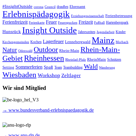
#InsightOutside
Ehrenamt
draußen
corona
Council
Erlebnispädagogik
Ferienbetreuung
Erziehungswissenschaft
Ferienfreizeit
Feuer
Freizeit
Hartenbergpark
Ferienkarte
Feuerspucken
Fußball
Insight Outside
Hunsrück
Jahreszeiten
Kinder
Jugendarbeit
Mainz
Lagerfeuer
Lennebergwald
Kochen
Kirchengemeinden
Morbach
Rhein-Main-
Outdoor
Natur
Rhein-Main
Odenwald
Rheinhessen
Gebiet
RheinMain
Schnitzen
Rheinlad-Pfalz
Wald
Sommerferien
Spaß
Setting
Team
Teambuilding
Wanderung
Wiesbaden
Workshop
Zeltlager
Wir sind Mitglied
→ www.bundesverband-erlebnispaedagogik.de
→ www.anu-rlp.de