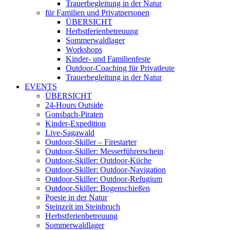
Trauerbegleitung in der Natur
für Familien und Privatpersonen
ÜBERSICHT
Herbstferienbetreuung
Sommerwaldlager
Workshops
Kinder- und Familienfeste
Outdoor-Coaching für Privatleute
Trauerbegleitung in der Natur
EVENTS
ÜBERSICHT
24-Hours Outside
Gonsbach-Piraten
Kinder-Expedition
Live-Sagawald
Outdoor-Skiller – Firestarter
Outdoor-Skiller: Messerführerschein
Outdoor-Skiller: Outdoor-Küche
Outdoor-Skiller: Outdoor-Navigation
Outdoor-Skiller: Outdoor-Refugium
Outdoor-Skiller: Bogenschießen
Poesie in der Natur
Steinzeit im Steinbruch
Herbstferienbetreuung
Sommerwaldlager