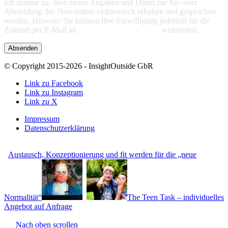
Ich stimme zu, dass meine Angaben und Daten zur An- oder
Abmeldung des Newsletters elektronisch erhoben und gespeichert
werden. Hinweis: Sie können Ihre Einwilligung jederzeit für die
Zukunft per E-Mail an
info@insight-outside.de
widerrufen.
© Copyright 2015-2026 - InsightOutside GbR
Link zu Facebook
Link zu Instagram
Link zu X
Impressum
Datenschutzerklärung
Austausch, Konzeptionierung und fit werden für die „neue
Normalität“
The Teen Task – individuelles
Angebot auf Anfrage
Nach oben scrollen