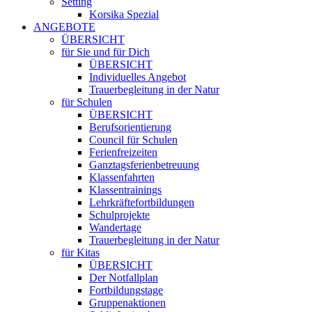
Setting
Korsika Spezial
ANGEBOTE
ÜBERSICHT
für Sie und für Dich
ÜBERSICHT
Individuelles Angebot
Trauerbegleitung in der Natur
für Schulen
ÜBERSICHT
Berufsorientierung
Council für Schulen
Ferienfreizeiten
Ganztagsferienbetreuung
Klassenfahrten
Klassentrainings
Lehrkräftefortbildungen
Schulprojekte
Wandertage
Trauerbegleitung in der Natur
für Kitas
ÜBERSICHT
Der Notfallplan
Fortbildungstage
Gruppenaktionen