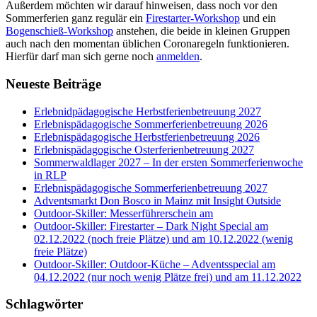
Außerdem möchten wir darauf hinweisen, dass noch vor den
Sommerferien ganz regulär ein
Firestarter-Workshop
und ein
Bogenschieß-Workshop
anstehen, die beide in kleinen Gruppen
auch nach den momentan üblichen Coronaregeln funktionieren.
Hierfür darf man sich gerne noch
anmelden
.
Neueste Beiträge
Erlebnidpädagogische Herbstferienbetreuung 2027
Erlebnispädagogische Sommerferienbetreuung 2026
Erlebnispädagogische Herbstferienbetreuung 2026
Erlebnispädagogische Osterferienbetreuung 2027
Sommerwaldlager 2027 – In der ersten Sommerferienwoche
in RLP
Erlebnispädagogische Sommerferienbetreuung 2027
Adventsmarkt Don Bosco in Mainz mit Insight Outside
Outdoor-Skiller: Messerführerschein am
Outdoor-Skiller: Firestarter – Dark Night Special am
02.12.2022 (noch freie Plätze) und am 10.12.2022 (wenig
freie Plätze)
Outdoor-Skiller: Outdoor-Küche – Adventsspecial am
04.12.2022 (nur noch wenig Plätze frei) und am 11.12.2022
Schlagwörter