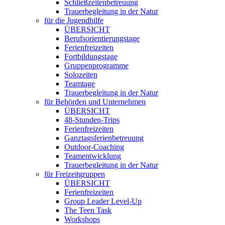
Schließzeitenbetreuung
Trauerbegleitung in der Natur
für die Jugendhilfe
ÜBERSICHT
Berufsorientierungstage
Ferienfreizeiten
Fortbildungstage
Gruppenprogramme
Solozeiten
Teamtage
Trauerbegleitung in der Natur
für Behörden und Unternehmen
ÜBERSICHT
48-Stunden-Trips
Ferienfreizeiten
Ganztagsferienbetreuung
Outdoor-Coaching
Teamentwicklung
Trauerbegleitung in der Natur
für Freizeitgruppen
ÜBERSICHT
Ferienfreizeiten
Group Leader Level-Up
The Teen Task
Workshops